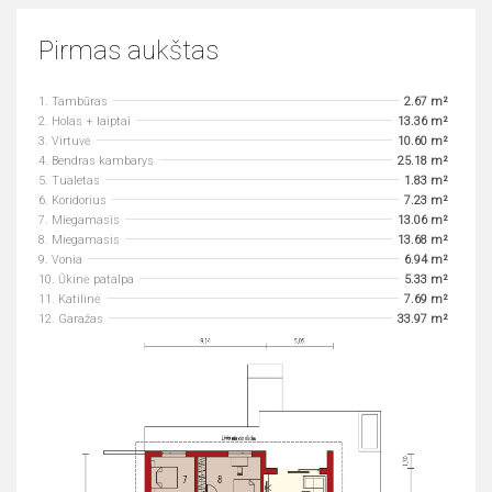
Pirmas aukštas
1. Tambūras
2.67 m²
2. Holas + laiptai
13.36 m²
3. Virtuvė
10.60 m²
4. Bendras kambarys
25.18 m²
5. Tualetas
1.83 m²
6. Koridorius
7.23 m²
7. Miegamasis
13.06 m²
8. Miegamasis
13.68 m²
9. Vonia
6.94 m²
10. Ūkinė patalpa
5.33 m²
11. Katilinė
7.69 m²
12. Garažas
33.97 m²