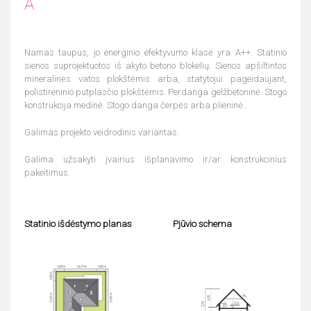
A
Namas taupus, jo energinio efektyvumo klasė yra A++. Statinio
sienos suprojektuotos iš akyto betono blokelių. Sienos apšiltintos
mineralinės vatos plokštėmis arba, statytojui pageidaujant,
polistireninio putplasčio plokštėmis. Perdanga gelžbetoninė. Stogo
konstrukcija medinė. Stogo danga čerpės arba plieninė.
Galimas projekto veidrodinis variantas.
Galima užsakyti įvairius išplanavimo ir/ar konstrukcinius
pakeitimus.
Statinio išdėstymo planas
Pjūvio schema