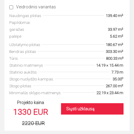
Veidrodinis variantas
Naudingas plotas
139.40 m²
Papildomai:
garažas
33.97 m²
palėpė
5.62 m²
Užstatymo plotas
180.67 m²
Bendras plotas
303.30 m²
Tūris
800.33 m³
Statinio matmenys
14.19 × 15.44 m
Statinio aukštis
7.73 m
o
Stogo nuolydžio kampas
35.00
Stogo plotas
267.00 m²
Minimalūs sklypo matmenys
22.19 x 23.44 m
Projekto kaina
Siųsti užklausą
1330 EUR
2220 EUR