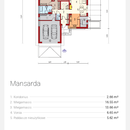
Mansarda
1. Koridorius
2.66 m²
2. Miegamasis
16.55 m²
3. Miegamasis
13.66 m²
4. Vonia
6.65 m²
5. Poddasze nieużytkowe
5.62 m²