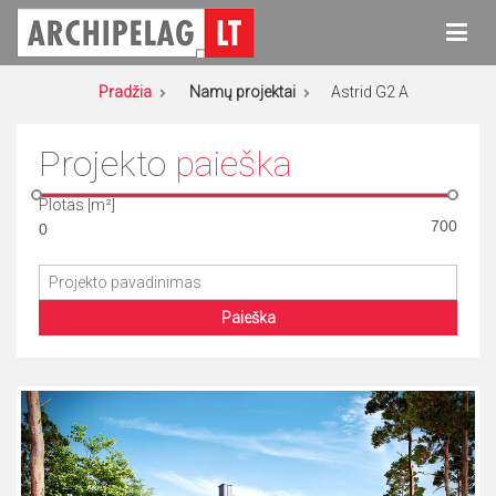
Eiti
prie
turinio
Archipelag
Namų projektai
Pradžia
Namų projektai
Astrid G2 A
Projekto
paieška
Plotas [m²]
Paieška