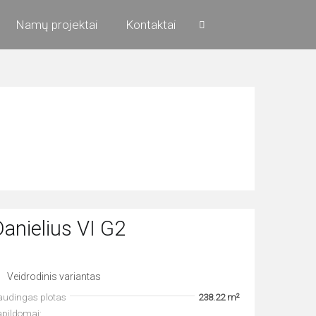
Namų projektai
Kontaktai
anielius VI G2
Veidrodinis variantas
audingas plotas
238.22 m²
apildomai: