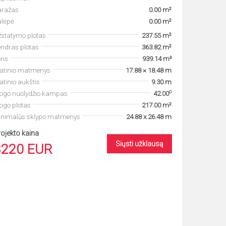
aražas
0.00 m²
alėpė
0.00 m²
statymo plotas
237.55 m²
ndras plotas
363.82 m²
ris
939.14 m³
tatinio matmenys
17.88 × 18.48 m
atinio aukštis
9.30 m
o
togo nuolydžio kampas
42.00
ogo plotas
217.00 m²
inimalūs sklypo matmenys
24.88 x 26.48 m
ojekto kaina
Siųsti užklausą
3220 EUR