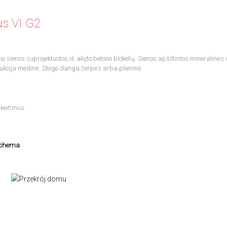
us VI G2
 sienos suprojektuotos iš akyto betono blokelių. Sienos apšiltintos mineralinės 
ukcija medinė. Stogo danga čerpės arba plieninė.
keitimus.
schema