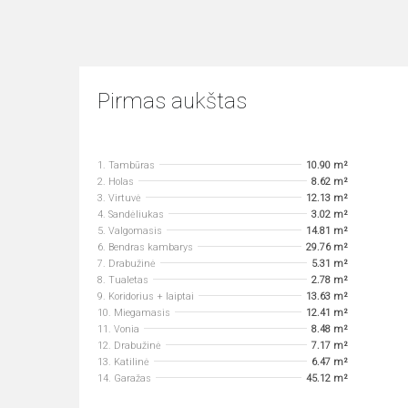
Pirmas aukštas
1. Tambūras
10.90 m²
2. Holas
8.62 m²
3. Virtuvė
12.13 m²
4. Sandėliukas
3.02 m²
5. Valgomasis
14.81 m²
6. Bendras kambarys
29.76 m²
7. Drabužinė
5.31 m²
8. Tualetas
2.78 m²
9. Koridorius + laiptai
13.63 m²
10. Miegamasis
12.41 m²
11. Vonia
8.48 m²
12. Drabužinė
7.17 m²
13. Katilinė
6.47 m²
14. Garažas
45.12 m²