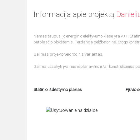
Informacija apie projektą
Danieli
Namas taupus, jo energinio efektyvumo klasė yra A++. Statinio
putplasčio plokštėmis. Perdanga gelžbetoninė. Stogo konstr
Galimas projekto veidrodinis variantas.
Galima užsakyti įvairius išplanavimo ir/ar konstrukcinius pa
Statinio išdėstymo planas
Pjūvio 