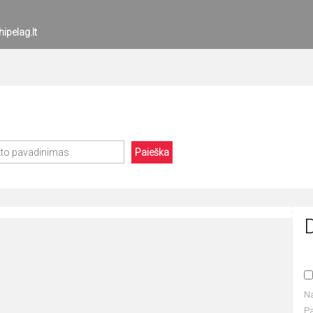
ipelag.lt
Paieška
D
N
P