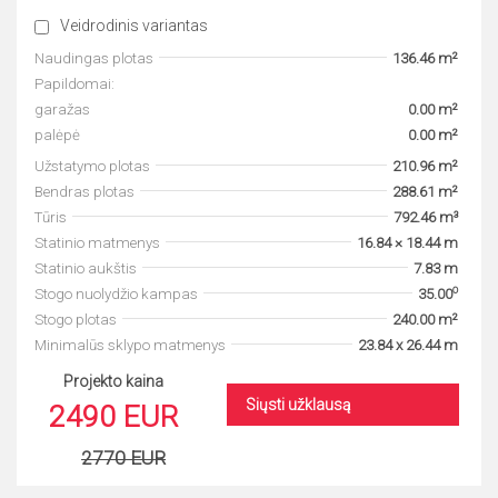
Veidrodinis variantas
Naudingas plotas
136.46 m²
Papildomai:
garažas
0.00 m²
palėpė
0.00 m²
Užstatymo plotas
210.96 m²
Bendras plotas
288.61 m²
Tūris
792.46 m³
Statinio matmenys
16.84 × 18.44 m
Statinio aukštis
7.83 m
o
Stogo nuolydžio kampas
35.00
Stogo plotas
240.00 m²
Minimalūs sklypo matmenys
23.84 x 26.44 m
Projekto kaina
Siųsti užklausą
2490 EUR
2770 EUR