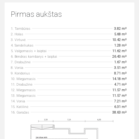
Pirmas aukštas
1. Tambūras
3.82 m²
2. Holas
5.68 m²
3. Virtuvė
10.42 m²
4. Sandėliukas
1.28 m²
5. Valgomasis + laiptai
11.62 m²
6. Bendras kambarys + laiptai
26.43 m²
7. Drabužinė
1.67 m²
8. Vonia
3.51 m²
9. Koridorius
8.71 m²
10. Miegamasis
14.18 m²
11. Drabužinė
4.71 m²
12. Miegamasis
11.57 m²
13. Miegamasis
11.57 m²
14. Vonia
7.21 m²
15. Katilinė
6.31 m²
16. Garažas
38.63 m²