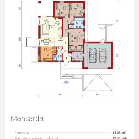
Mansarda
1. Antresola
14.08 m²
2. Pom. dodatkowe (np. strych)
12.51 m²