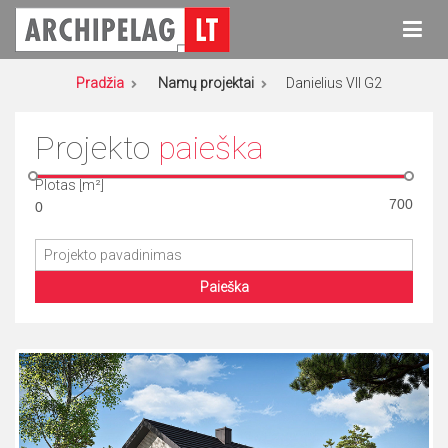
Eiti
prie
turinio
Archipelag
Namų projektai
Pradžia
Namų projektai
Danielius VII G2
Projekto
paieška
Plotas [m²]
Paieška