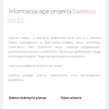
Informacija apie projektą
Danielius
VII G2
Namas taupus, jo energinio efektyvumo klasė yra A++. Statinio
sienos suprojektuotos iš akyto betono blokelių. Sienos apšiltintos
mineralinės vatos plokštėmis arba, statytojui pageidaujant,
polistireninio putplasčio plokštėmis. Perdanga gelžbetoninė. Stogo
konstrukcija medinė. Stogo danga čerpės arba plieninė.
Galimas projekto veidrodinis variantas.
Galima užsakyti įvairius išplanavimo ir/ar konstrukcinius
pakeitimus.
Statinio išdėstymo planas
Pjūvio schema