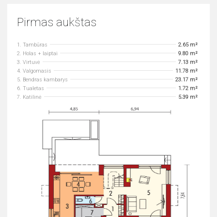
Pirmas aukštas
1. Tambūras
2.65 m²
2. Holas + laiptai
9.80 m²
3. Virtuvė
7.13 m²
4. Valgomasis
11.78 m²
5. Bendras kambarys
23.17 m²
6. Tualetas
1.72 m²
7. Katilinė
5.39 m²