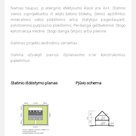
Namas taupus, jo energinio efektyvumo klasė yra A++. Statinio
sienos suprojektuotos iš akyto betono blokelių. Sienos apšiltintos
mineralinės vatos plokštėmis arba, statytojui pageidaujant,
polistireninio putplasčio plokštėmis. Perdanga gelžbetoninė. Stogo
konstrukcija medinė. Stogo danga čerpės arba plieninė.
Galimas projekto veidrodinis variantas.
Galima užsakyti įvairius išplanavimo ir/ar konstrukcinius
pakeitimus.
Statinio išdėstymo planas
Pjūvio schema