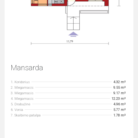
Mansarda
1. Koridorius
4.32 m²
2. Miegamasis
9.55 m²
3. Miegamasis
9.17 m²
4. Miegamasis
12.23 m²
5. Drabužinė
4.96 m²
6. Vonia
5.77 m²
7. Skalbimo patalpa
1.78 m²