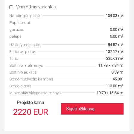
Veidrodinis variantas
Naudingas plotas
104.03 m²
Papildomai:
garažas
0.00 m²
palėpė
0.00 m²
Užstatymo plotas
84.52 m²
Bendras plotas
137.17 m²
Tūris
325.63 m³
Statinio matmenys
11.79 × 7.84 m
Statinio aukštis
8.39 m
o
Stogo nuolydžio kampas
45.00
Stogo plotas
113.00 m²
Minimalūs sklypo matmenys
19.79 x 15.84 m
Projekto kaina
Siųsti užklausą
2220 EUR