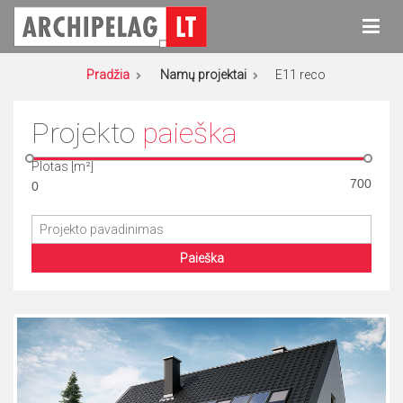
Eiti
prie
turinio
Archipelag
Namų projektai
Pradžia
Namų projektai
E11 reco
Projekto
paieška
Plotas [m²]
Paieška