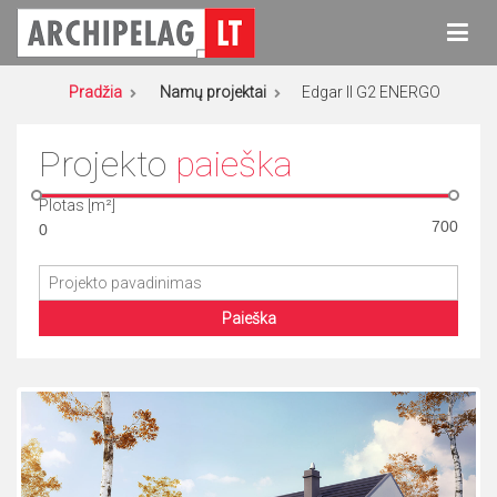
Eiti
prie
turinio
Archipelag
Namų projektai
Pradžia
Namų projektai
Edgar II G2 ENERGO
Projekto
paieška
Plotas [m²]
Paieška