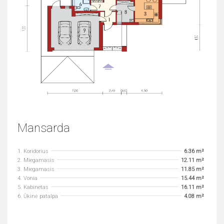
Mansarda
1. Koridorius
6.36 m²
2. Miegamasis
12.11 m²
3. Miegamasis
11.85 m²
4. Vonia
15.44 m²
5. Kabinetas
16.11 m²
6. Ūkinė patalpa
4.08 m²