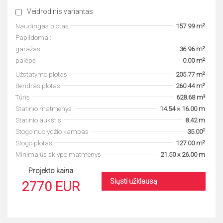
Veidrodinis variantas
Naudingas plotas
157.99 m²
Papildomai:
garažas
36.96 m²
palėpė
0.00 m²
Užstatymo plotas
205.77 m²
Bendras plotas
260.44 m²
Tūris
628.68 m³
Statinio matmenys
14.54 × 16.00 m
Statinio aukštis
8.42 m
o
Stogo nuolydžio kampas
35.00
Stogo plotas
127.00 m²
Minimalūs sklypo matmenys
21.50 x 26.00 m
Projekto kaina
Siųsti užklausą
2770 EUR