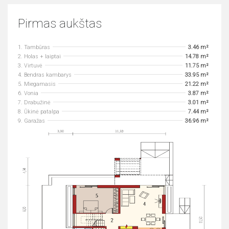
Pirmas aukštas
1. Tambūras
3.46 m²
2. Holas + laiptai
14.78 m²
3. Virtuvė
11.75 m²
4. Bendras kambarys
33.95 m²
5. Miegamasis
21.22 m²
6. Vonia
3.87 m²
7. Drabužinė
3.01 m²
8. Ūkinė patalpa
7.44 m²
9. Garažas
36.96 m²