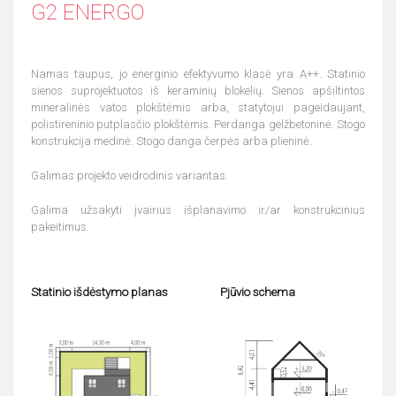
G2 ENERGO
Namas taupus, jo energinio efektyvumo klasė yra A++. Statinio
sienos suprojektuotos iš keraminių blokelių. Sienos apšiltintos
mineralinės vatos plokštėmis arba, statytojui pageidaujant,
polistireninio putplasčio plokštėmis. Perdanga gelžbetoninė. Stogo
konstrukcija medinė. Stogo danga čerpės arba plieninė.
Galimas projekto veidrodinis variantas.
Galima užsakyti įvairius išplanavimo ir/ar konstrukcinius
pakeitimus.
Statinio išdėstymo planas
Pjūvio schema