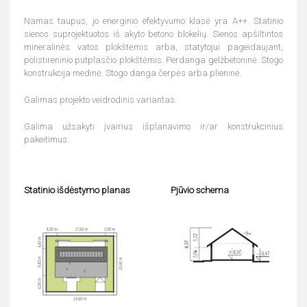
Namas taupus, jo energinio efektyvumo klasė yra A++. Statinio
sienos suprojektuotos iš akyto betono blokelių. Sienos apšiltintos
mineralinės vatos plokštėmis arba, statytojui pageidaujant,
polistireninio putplasčio plokštėmis. Perdanga gelžbetoninė. Stogo
konstrukcija medinė. Stogo danga čerpės arba plieninė.
Galimas projekto veidrodinis variantas.
Galima užsakyti įvairius išplanavimo ir/ar konstrukcinius
pakeitimus.
Statinio išdėstymo planas
Pjūvio schema