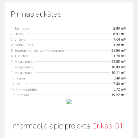
Pirmas aukštas
1. Tambūras
2.88 m²
2. Holas
8.91 m²
3. Virtuvė
7.64 m²
4. Sandėliukas
1.26 m²
5. Bendras kambarys + valgomasis
25.06 m²
6. Tualetas
1.76 m²
7. Miegamasis
22.03 m²
8. Miegamasis
10.00 m²
9. Miegamasis
10.11 m²
10. Vonia
5.49 m²
11. Katilinė
7.30 m²
12. Ūkinė patalpa
5.72 m²
13. Garažas
19.22 m²
Informacija apie projektą
Erikas G1