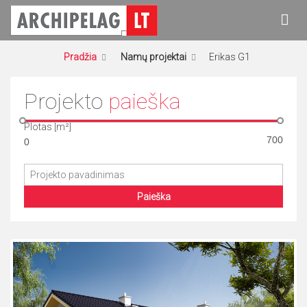
Eiti
prie
turinio
Archipelag
Namų projektai
Pradžia
Namų projektai
Erikas G1
Projekto
paieška
Plotas [m²]
Paieška