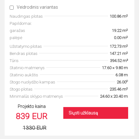
Veidrodinis variantas
Naudingas plotas
100.86 m²
Papildomai:
garažas
19.22 m²
palėpė
0.00 m²
Užstatymo plotas
172.73 m²
Bendras plotas
147.21 m²
Tūris
394.52 m³
Statinio matmenys
17.60 × 9.80 m
Statinio aukštis
6.08 m
o
Stogo nuolydžio kampas
26.00
Stogo plotas
235.46 m²
Minimalūs sklypo matmenys
24.60 x 20.40 m
Projekto kaina
Siųsti užklausą
839 EUR
1330 EUR