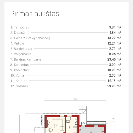
Pirmas aukštas
1. Tambūras
3.81 m²
2. Drabužinė
4.84 m²
3. Holas z klatką schodową
13.29 m²
4. Virtuvė
12.21 m²
5. Sandėliukas
2.71 m²
6. Valgomasis
8.96 m²
7. Bendras kambarys
23.45 m²
8. Koridorius
3.00 m²
9. Kabinetas
10.93 m²
10. Vonia
2.30 m²
11. Katilinė
16.13 m²
12. Garažas
29.93 m²