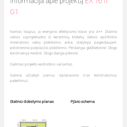
Informacija apie projektą
EX 16 II
G1
Namas taupus, jo energinio efektyvumo klasė yra A++. Statinio
sienos suprojektuotos iš keraminių blokelių. Sienos apšiltintos
mineralinės vatos plokštėmis arba, statytojui pageidaujant,
polistireninio putplasčio plokštėmis. Perdanga gelžbetoninė. Stogo
konstrukcija medinė. Stogo danga plieninė.
Galimas projekto veidrodinis variantas.
Galima užsakyti įvairius išplanavimo ir/ar konstrukcinius
pakeitimus.
Statinio išdėstymo planas
Pjūvio schema