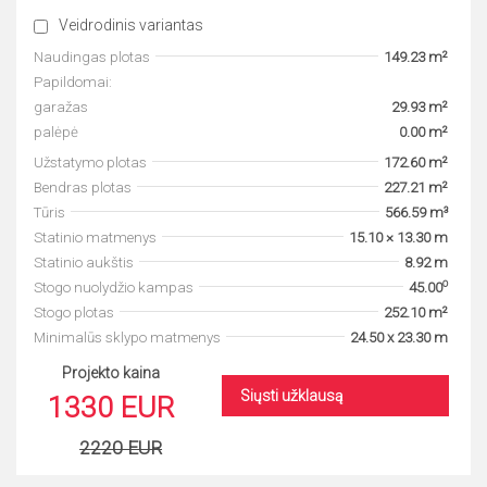
Veidrodinis variantas
Naudingas plotas
149.23 m²
Papildomai:
garažas
29.93 m²
palėpė
0.00 m²
Užstatymo plotas
172.60 m²
Bendras plotas
227.21 m²
Tūris
566.59 m³
Statinio matmenys
15.10 × 13.30 m
Statinio aukštis
8.92 m
o
Stogo nuolydžio kampas
45.00
Stogo plotas
252.10 m²
Minimalūs sklypo matmenys
24.50 x 23.30 m
Projekto kaina
Siųsti užklausą
1330 EUR
2220 EUR