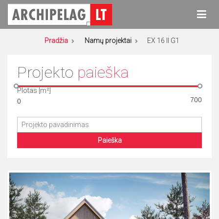
Eiti
prie
turinio
Archipelag
Namų projektai
Pradžia
Namų projektai
EX 16 II G1
Projekto
paieška
Plotas [m²]
Paieška