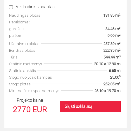
Veidrodinis variantas
Naudingas plotas
131.85 m²
Papildomai:
garažas
34.46 m²
palėpė
0.00 m²
Užstatymo plotas
237.30 m²
Bendras plotas
222.85 m²
Tūris
544.44 m³
Statinio matmenys
20.10 × 12.90 m
Statinio aukštis
6.65 m
o
Stogo nuolydžio kampas
25.00
Stogo plotas
252.85 m²
Minimalūs sklypo matmenys
28.10 x 19.70 m
Projekto kaina
Siųsti užklausą
2770 EUR