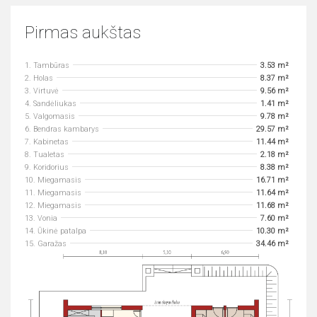
Pirmas aukštas
1. Tambūras
3.53 m²
2. Holas
8.37 m²
3. Virtuvė
9.56 m²
4. Sandėliukas
1.41 m²
5. Valgomasis
9.78 m²
6. Bendras kambarys
29.57 m²
7. Kabinetas
11.44 m²
8. Tualetas
2.18 m²
9. Koridorius
8.38 m²
10. Miegamasis
16.71 m²
11. Miegamasis
11.64 m²
12. Miegamasis
11.68 m²
13. Vonia
7.60 m²
14. Ūkinė patalpa
10.30 m²
15. Garažas
34.46 m²