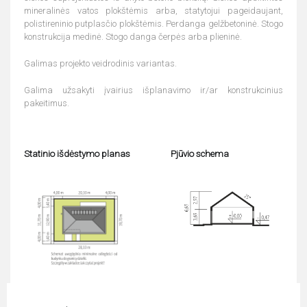
mineralinės vatos plokštėmis arba, statytojui pageidaujant,
polistireninio putplasčio plokštėmis. Perdanga gelžbetoninė. Stogo
konstrukcija medinė. Stogo danga čerpės arba plieninė.
Galimas projekto veidrodinis variantas.
Galima užsakyti įvairius išplanavimo ir/ar konstrukcinius
pakeitimus.
Statinio išdėstymo planas
Pjūvio schema