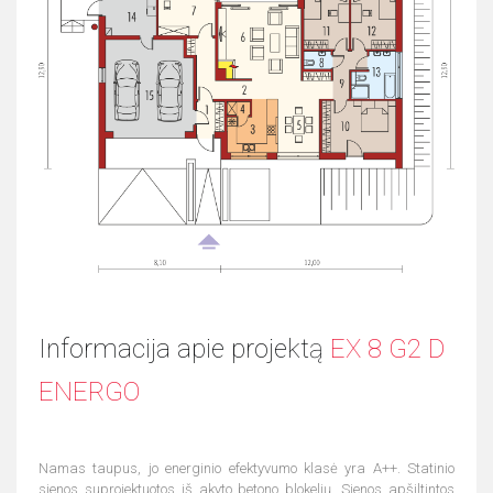
Informacija apie projektą
EX 8 G2 D
ENERGO
Namas taupus, jo energinio efektyvumo klasė yra A++. Statinio
sienos suprojektuotos iš akyto betono blokelių. Sienos apšiltintos