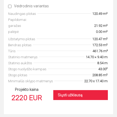
Veidrodinis variantas
Naudingas plotas
120.49 m²
Papildomai:
garažas
21.92 m²
palėpė
0.00 m²
Užstatymo plotas
120.47 m²
Bendras plotas
172.53 m²
Tūris
461.76 m³
Statinio matmenys
14.70 × 9.40 m
Statinio aukštis
8.54 m
o
Stogo nuolydžio kampas
43.00
Stogo plotas
208.85 m²
Minimalūs sklypo matmenys
22.70 x 17.40 m
Projekto kaina
Siųsti užklausą
2220 EUR