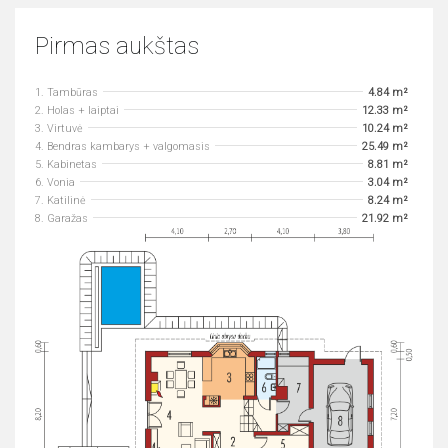
Pirmas aukštas
1. Tambūras
4.84 m²
2. Holas + laiptai
12.33 m²
3. Virtuvė
10.24 m²
4. Bendras kambarys + valgomasis
25.49 m²
5. Kabinetas
8.81 m²
6. Vonia
3.04 m²
7. Katilinė
8.24 m²
8. Garažas
21.92 m²