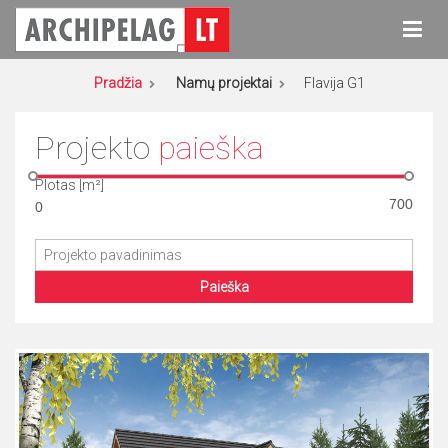
Eiti
prie
turinio
Archipelag
Namų projektai
Pradžia
Namų projektai
Flavija G1
Projekto
paieška
Plotas [m²]
Paieška