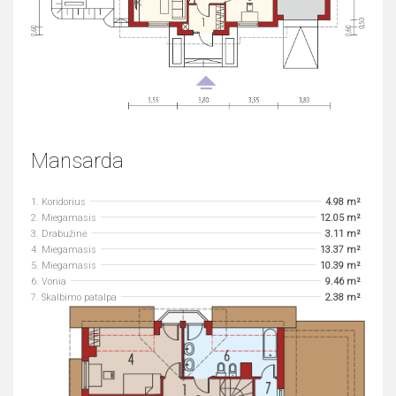
Mansarda
1. Koridorius
4.98 m²
2. Miegamasis
12.05 m²
3. Drabužinė
3.11 m²
4. Miegamasis
13.37 m²
5. Miegamasis
10.39 m²
6. Vonia
9.46 m²
7. Skalbimo patalpa
2.38 m²