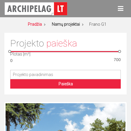
Eiti
prie
turinio
Archipelag
Namų projektai
Pradžia
Namų projektai
Frano G1
Projekto
paieška
Plotas [m²]
Paieška