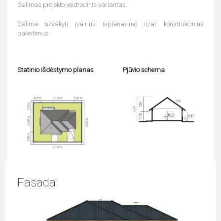
Galimas projekto veidrodinis variantas.
Galima užsakyti įvairius išplanavimo ir/ar konstrukcinius
pakeitimus.
Statinio išdėstymo planas
Pjūvio schema
Fasadai