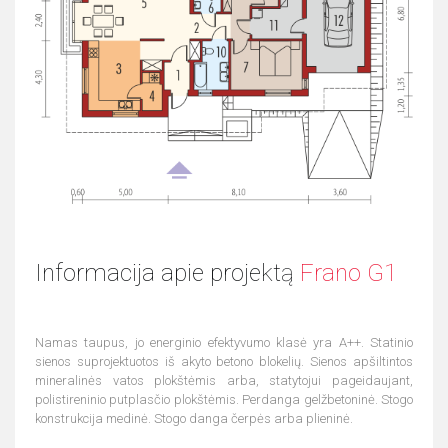
Informacija apie projektą
Frano G1
Namas taupus, jo energinio efektyvumo klasė yra A++. Statinio
sienos suprojektuotos iš akyto betono blokelių. Sienos apšiltintos
mineralinės vatos plokštėmis arba, statytojui pageidaujant,
polistireninio putplasčio plokštėmis. Perdanga gelžbetoninė. Stogo
konstrukcija medinė. Stogo danga čerpės arba plieninė.