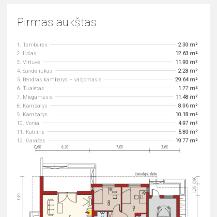
Pirmas aukštas
1. Tambūras
2.30 m²
2. Holas
12.63 m²
3. Virtuvė
11.90 m²
4. Sandėliukas
2.28 m²
5. Bendras kambarys + valgomasis
29.64 m²
6. Tualetas
1.77 m²
7. Miegamasis
11.48 m²
8. Kambarys
8.96 m²
9. Kambarys
10.18 m²
10. Vonia
4.97 m²
11. Katilinė
5.80 m²
12. Garažas
19.77 m²