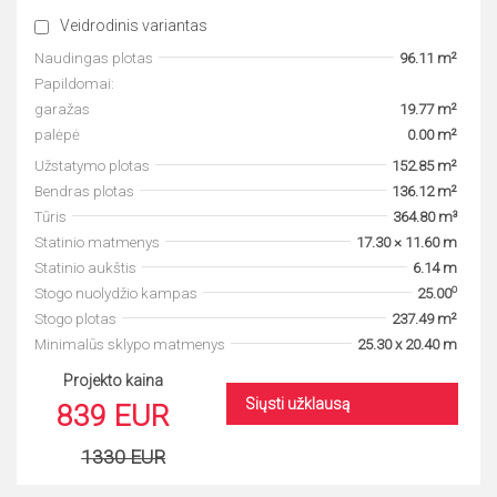
Veidrodinis variantas
Naudingas plotas
96.11 m²
Papildomai:
garažas
19.77 m²
palėpė
0.00 m²
Užstatymo plotas
152.85 m²
Bendras plotas
136.12 m²
Tūris
364.80 m³
Statinio matmenys
17.30 × 11.60 m
Statinio aukštis
6.14 m
o
Stogo nuolydžio kampas
25.00
Stogo plotas
237.49 m²
Minimalūs sklypo matmenys
25.30 x 20.40 m
Projekto kaina
Siųsti užklausą
839 EUR
1330 EUR