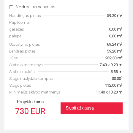
Veidrodinis variantas
Naudingas plotas
59.20 m²
Papildomai:
garažas
0.00 m²
palėpė
0.00 m²
Užstatymo plotas
69.24 m²
Bendras plotas
59.20 m²
Tūris
282.30 m³
Statinio matmenys
7.40 × 9.20 m
Statinio aukštis
5.33 m
o
Stogo nuolydžio kampas
30.00
Stogo plotas
112.00 m²
Minimalūs sklypo matmenys
11.40 x 13.20 m
Projekto kaina
Siųsti užklausą
730 EUR