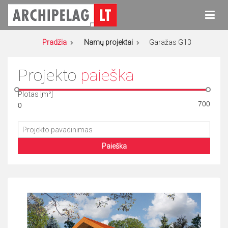
Eiti
prie
turinio
Archipelag
Namų projektai
Pradžia
Namų projektai
Garažas G13
Projekto
paieška
Plotas [m²]
Paieška