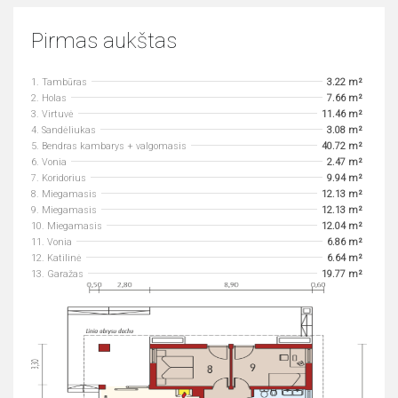
Pirmas aukštas
1. Tambūras
3.22 m²
2. Holas
7.66 m²
3. Virtuvė
11.46 m²
4. Sandėliukas
3.08 m²
5. Bendras kambarys + valgomasis
40.72 m²
6. Vonia
2.47 m²
7. Koridorius
9.94 m²
8. Miegamasis
12.13 m²
9. Miegamasis
12.13 m²
10. Miegamasis
12.04 m²
11. Vonia
6.86 m²
12. Katilinė
6.64 m²
13. Garažas
19.77 m²