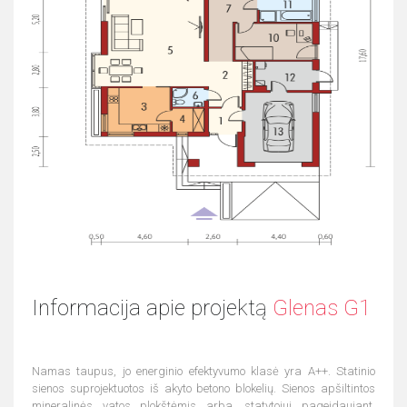
Informacija apie projektą
Glenas G1
Namas taupus, jo energinio efektyvumo klasė yra A++. Statinio
sienos suprojektuotos iš akyto betono blokelių. Sienos apšiltintos
mineralinės vatos plokštėmis arba, statytojui pageidaujant,