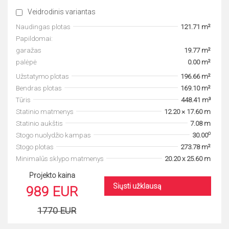
Veidrodinis variantas
Naudingas plotas
121.71 m²
Papildomai:
garažas
19.77 m²
palėpė
0.00 m²
Užstatymo plotas
196.66 m²
Bendras plotas
169.10 m²
Tūris
448.41 m³
Statinio matmenys
12.20 × 17.60 m
Statinio aukštis
7.08 m
o
Stogo nuolydžio kampas
30.00
Stogo plotas
273.78 m²
Minimalūs sklypo matmenys
20.20 x 25.60 m
Projekto kaina
Siųsti užklausą
989 EUR
1770 EUR