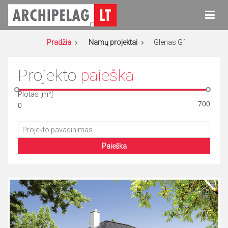
Eiti
prie
turinio
Archipelag
Namų projektai
Pradžia
Namų projektai
Glenas G1
Projekto
paieška
Plotas [m²]
Paieška