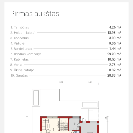
Pirmas aukštas
1. Tambūras
4.26 m²
2. Holas + laiptai
13.98 m²
3. Koridorius
3.00 m²
4. Virtuvė
9.05 m²
5. Sandėliukas
1.44 m²
6. Bendras kambarys
29.90 m²
7. Kabinetas
10.50 m²
8. Vonia
2.78 m²
9. Ūkinė patalpa
8.39 m²
10. Garažas
28.83 m²