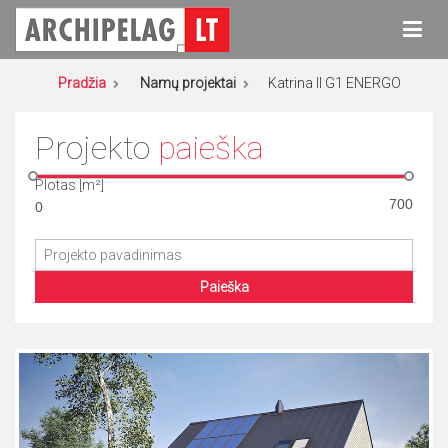
Eiti
prie
turinio
Archipelag
Namų projektai
Pradžia
Namų projektai
Katrina II G1 ENERGO
Projekto
paieška
Plotas [m²]
Paieška