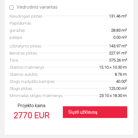
Veidrodinis variantas
Naudingas plotas
131.46 m²
Papildomai:
garažas
28.83 m²
palėpė
0.00 m²
Užstatymo plotas
143.97 m²
Bendras plotas
227.91 m²
Tūris
575.26 m³
Statinio matmenys
15.10 × 10.30 m
Statinio aukštis
8.76 m
o
Stogo nuolydžio kampas
40.00
Stogo plotas
125.00 m²
Minimalūs sklypo matmenys
23.10 x 18.30 m
Projekto kaina
Siųsti užklausą
2770 EUR