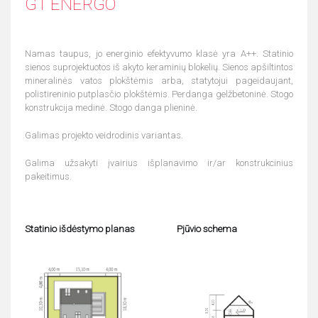
G1 ENERGO
Namas taupus, jo energinio efektyvumo klasė yra A++. Statinio
sienos suprojektuotos iš akyto keraminių blokelių. Sienos apšiltintos
mineralinės vatos plokštėmis arba, statytojui pageidaujant,
polistireninio putplasčio plokštėmis. Perdanga gelžbetoninė. Stogo
konstrukcija medinė. Stogo danga plieninė.
Galimas projekto veidrodinis variantas.
Galima užsakyti įvairius išplanavimo ir/ar konstrukcinius
pakeitimus.
Statinio išdėstymo planas
Pjūvio schema