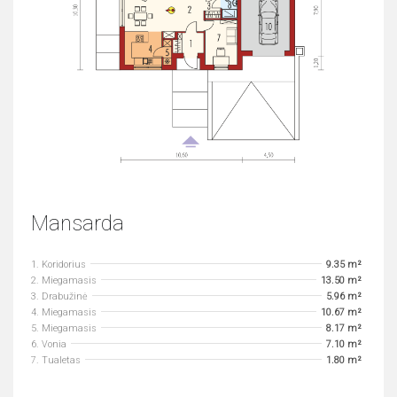
Mansarda
1. Koridorius
9.35 m²
2. Miegamasis
13.50 m²
3. Drabužinė
5.96 m²
4. Miegamasis
10.67 m²
5. Miegamasis
8.17 m²
6. Vonia
7.10 m²
7. Tualetas
1.80 m²