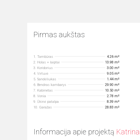
Pirmas aukštas
1. Tambūras
4.26 m²
2. Holas + laiptai
13.98 m²
3. Koridorius
3.00 m²
4. Virtuvė
9.05 m²
5. Sandėliukas
1.44 m²
6. Bendras kambarys
29.90 m²
7. Kabinetas
10.50 m²
8. Vonia
2.78 m²
9. Ūkinė patalpa
8.39 m²
10. Garažas
28.83 m²
Informacija apie projektą
Katrin