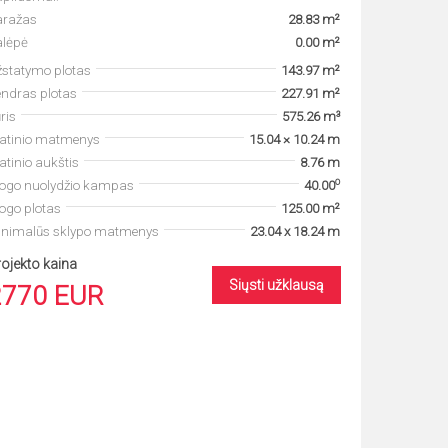
aražas
28.83 m²
alėpė
0.00 m²
statymo plotas
143.97 m²
ndras plotas
227.91 m²
ris
575.26 m³
tatinio matmenys
15.04 × 10.24 m
atinio aukštis
8.76 m
o
togo nuolydžio kampas
40.00
ogo plotas
125.00 m²
inimalūs sklypo matmenys
23.04 x 18.24 m
ojekto kaina
Siųsti užklausą
2770 EUR