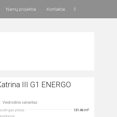
Namų projektai
Kontaktai
Katrina III G1 ENERGO
Veidrodinis variantas
audingas plotas
131.46 m²
apildomai: