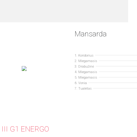
Mansarda
1. Koridorius
2. Miegamasis
3. Drabužinė
4. Miegamasis
5. Miegamasis
6. Vonia
7. Tualetas
a III G1 ENERGO