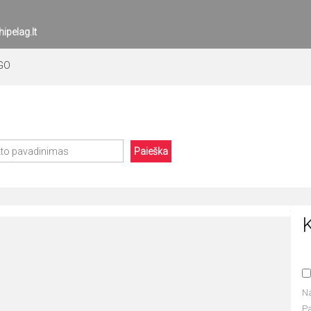
ipelag.lt
RGO
Paieška
N
P