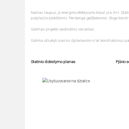
Namas taupus, jo energinio efektyvumo klasė yra A++. Statini
putplasčio plokštėmis. Perdanga gelžbetoninė. Stogo konstr
Galimas projekto veidrodinis variantas.
Galima užsakyti įvairius išplanavimo ir/ar konstrukcinius pa
Statinio išdėstymo planas
Pjūvio 