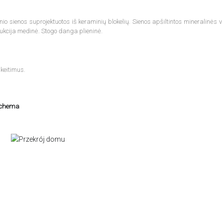
o sienos suprojektuotos iš keraminių blokelių. Sienos apšiltintos mineralinės v
ukcija medinė. Stogo danga plieninė.
keitimus.
schema