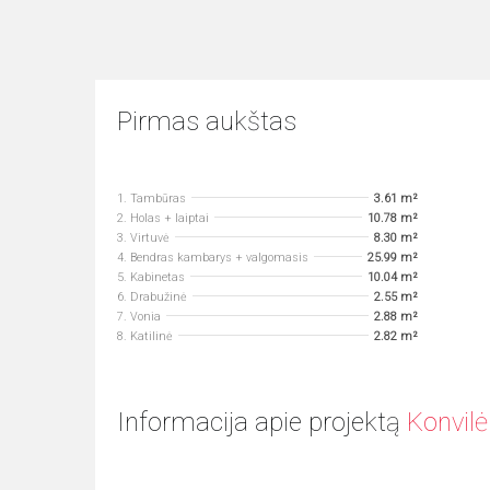
Pirmas aukštas
1. Tambūras
3.61 m²
2. Holas + laiptai
10.78 m²
3. Virtuvė
8.30 m²
4. Bendras kambarys + valgomasis
25.99 m²
5. Kabinetas
10.04 m²
6. Drabužinė
2.55 m²
7. Vonia
2.88 m²
8. Katilinė
2.82 m²
Informacija apie projektą
Konvilė