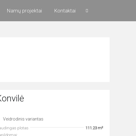
Namų projektai
Kontaktai
Konvilė
Veidrodinis variantas
audingas plotas
111.23 m²
apildomai: