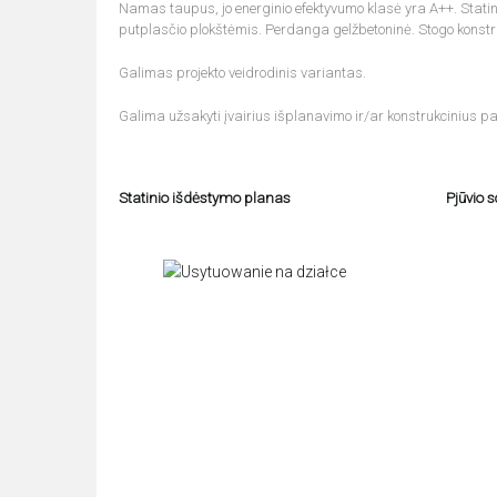
Namas taupus, jo energinio efektyvumo klasė yra A++. Statinio
putplasčio plokštėmis. Perdanga gelžbetoninė. Stogo konstr
Galimas projekto veidrodinis variantas.
Galima užsakyti įvairius išplanavimo ir/ar konstrukcinius pa
Statinio išdėstymo planas
Pjūvio 