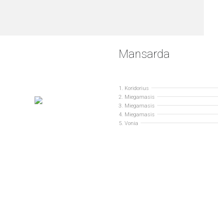
Mansarda
1. Koridorius
2. Miegamasis
3. Miegamasis
4. Miegamasis
5. Vonia