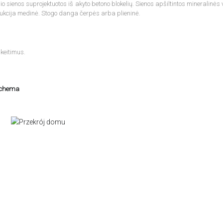
 sienos suprojektuotos iš akyto betono blokelių. Sienos apšiltintos mineralinės 
ukcija medinė. Stogo danga čerpės arba plieninė.
keitimus.
schema