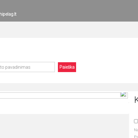
ipelag.lt
Paieška
N
P