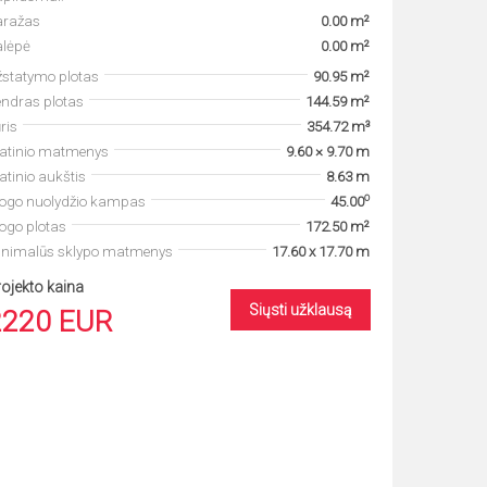
aražas
0.00 m²
alėpė
0.00 m²
statymo plotas
90.95 m²
ndras plotas
144.59 m²
ris
354.72 m³
tatinio matmenys
9.60 × 9.70 m
atinio aukštis
8.63 m
o
togo nuolydžio kampas
45.00
ogo plotas
172.50 m²
inimalūs sklypo matmenys
17.60 x 17.70 m
ojekto kaina
Siųsti užklausą
2220 EUR