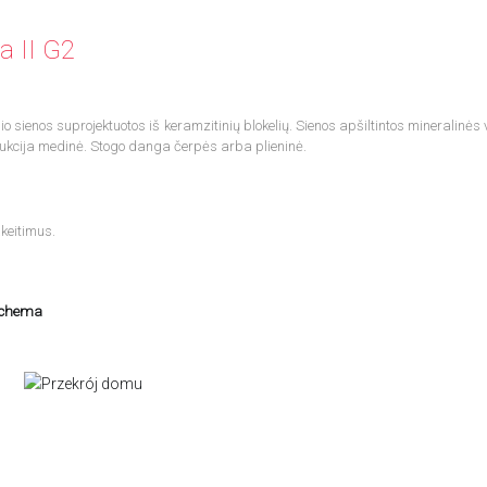
ja II G2
 sienos suprojektuotos iš keramzitinių blokelių. Sienos apšiltintos mineralinės 
ukcija medinė. Stogo danga čerpės arba plieninė.
keitimus.
schema