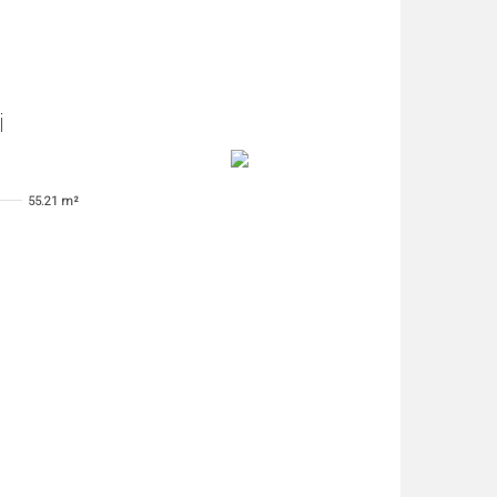
i
55.21 m²