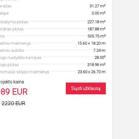
aražas
31.27 m²
alėpė
0.00 m²
statymo plotas
227.18 m²
ndras plotas
187.88 m²
ris
505.75 m³
tatinio matmenys
15.60 × 18.20 m
atinio aukštis
7.24 m
o
togo nuolydžio kampas
28.00
ogo plotas
318.96 m²
inimalūs sklypo matmenys
23.60 x 26.70 m
ojekto kaina
Siųsti užklausą
989 EUR
2220 EUR