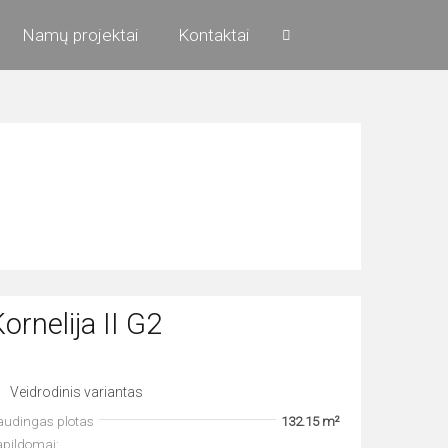
Namų projektai
Kontaktai
ornelija II G2
Veidrodinis variantas
audingas plotas
132.15 m²
apildomai: