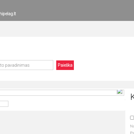
ipelag.lt
Paieška
K
N
P