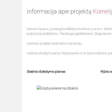
Informacija apie projektą
Korneli
Namas taupus, jo energinio efektyvumo klasė yra A++. Statinio
putplasčio plokštėmis. Perdanga gelžbetoninė. Stogo konstr
Galimas projekto veidrodinis variantas.
Galima užsakyti įvairius išplanavimo ir/ar konstrukcinius pa
Statinio išdėstymo planas
Pjūvio 