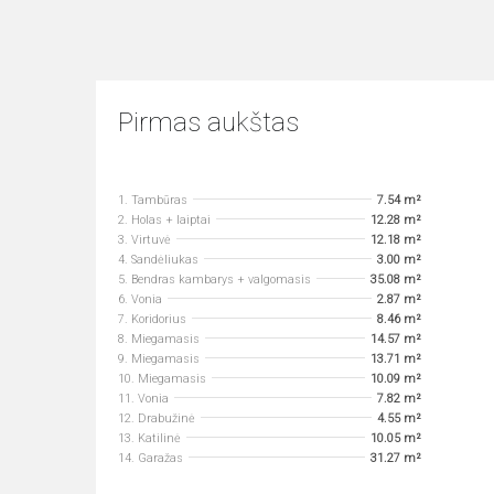
Pirmas aukštas
1. Tambūras
7.54 m²
2. Holas + laiptai
12.28 m²
3. Virtuvė
12.18 m²
4. Sandėliukas
3.00 m²
5. Bendras kambarys + valgomasis
35.08 m²
6. Vonia
2.87 m²
7. Koridorius
8.46 m²
8. Miegamasis
14.57 m²
9. Miegamasis
13.71 m²
10. Miegamasis
10.09 m²
11. Vonia
7.82 m²
12. Drabužinė
4.55 m²
13. Katilinė
10.05 m²
14. Garažas
31.27 m²