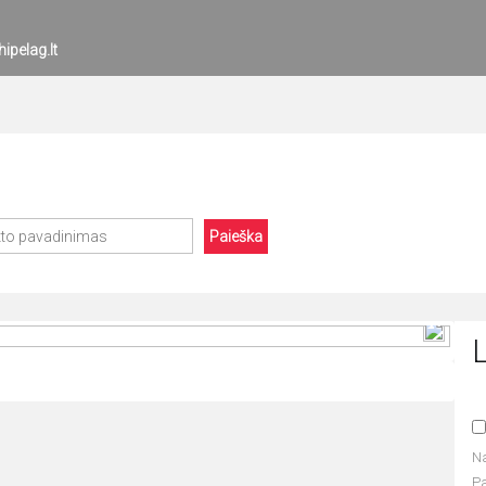
ipelag.lt
Paieška
N
P