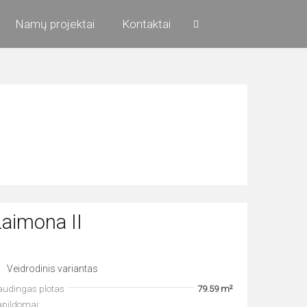
Namų projektai
Kontaktai
Laimona II
Veidrodinis variantas
audingas plotas
79.59 m²
apildomai: