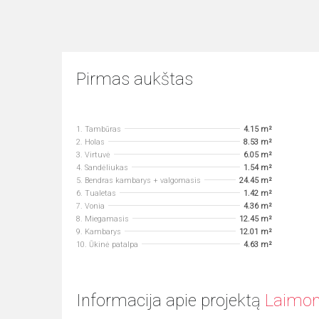
Pirmas aukštas
1. Tambūras
4.15 m²
2. Holas
8.53 m²
3. Virtuvė
6.05 m²
4. Sandėliukas
1.54 m²
5. Bendras kambarys + valgomasis
24.45 m²
6. Tualetas
1.42 m²
7. Vonia
4.36 m²
8. Miegamasis
12.45 m²
9. Kambarys
12.01 m²
10. Ūkinė patalpa
4.63 m²
Informacija apie projektą
Laimon