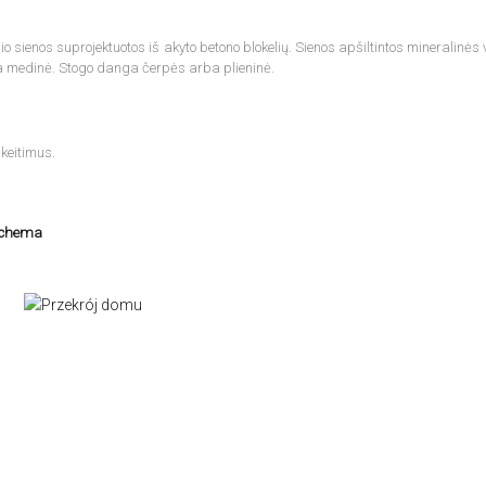
 sienos suprojektuotos iš akyto betono blokelių. Sienos apšiltintos mineralinės 
a medinė. Stogo danga čerpės arba plieninė.
keitimus.
schema