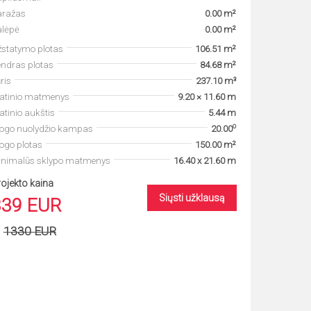
aražas
0.00 m²
alėpė
0.00 m²
statymo plotas
106.51 m²
ndras plotas
84.68 m²
ris
237.10 m³
tatinio matmenys
9.20 × 11.60 m
atinio aukštis
5.44 m
o
togo nuolydžio kampas
20.00
ogo plotas
150.00 m²
inimalūs sklypo matmenys
16.40 x 21.60 m
ojekto kaina
Siųsti užklausą
839 EUR
1330 EUR