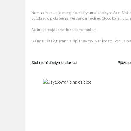
Namas taupus, jo energinio efektyvumo klasė yra A++. Statinio
putplasčio plokštėmis. Perdanga medinė. Stogo konstrukcij
Galimas projekto veidrodinis variantas.
Galima užsakyti įvairius išplanavimo ir/ar konstrukcinius pa
Statinio išdėstymo planas
Pjūvio 