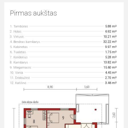
Pirmas aukštas
1. Tambūras
5.88 m²
2. Holas
6.92 m²
3. Virtuvė
10.21 m²
4. Bendras kambarys
32.22 m²
5. Kabinetas
9.97 m²
6. Tualetas
1.75 m²
7. Koridorius
5.28 m²
8. Kambarys
13.82 m²
9. Miegamasis
15.60 m²
10. Vonia
4.45 m²
11. Drabužinė
2.70 m²
12. Katilinė
3.46 m²