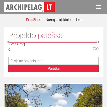
Eiti
prie
turinio
Archipelag
Namų projektai
Pradžia
Namų projektai
Leda
Projekto
paieška
Plotas [m²]
Paieška