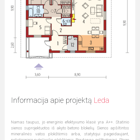
Informacija apie projektą
Leda
Namas taupus, jo energinio efektyvumo klasė yra A++. Statinio
sienos suprojektuotos iš akyto betono blokelių. Sienos apšiltintos
mineralinės vatos plokštėmis arba, statytojui pageidaujant,
polistireninio putplasčio plokštėmis. Perdanga gelžbetoninė. Stogo