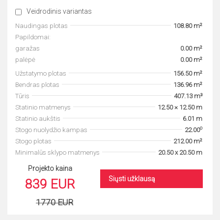
Veidrodinis variantas
Naudingas plotas
108.80 m²
Papildomai:
garažas
0.00 m²
palėpė
0.00 m²
Užstatymo plotas
156.50 m²
Bendras plotas
136.96 m²
Tūris
407.13 m³
Statinio matmenys
12.50 × 12.50 m
Statinio aukštis
6.01 m
o
Stogo nuolydžio kampas
22.00
Stogo plotas
212.00 m²
Minimalūs sklypo matmenys
20.50 x 20.50 m
Projekto kaina
Siųsti užklausą
839 EUR
1770 EUR