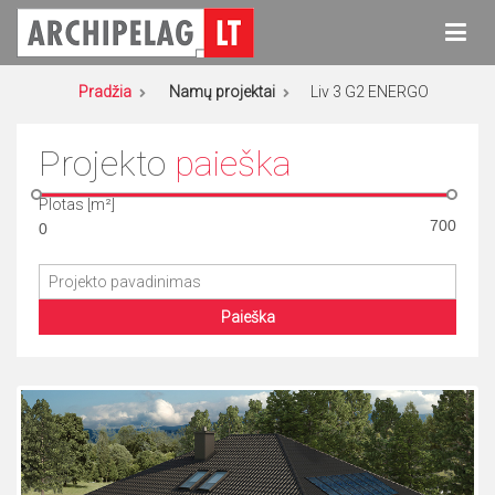
Eiti
prie
turinio
Archipelag
Namų projektai
Pradžia
Namų projektai
Liv 3 G2 ENERGO
Projekto
paieška
Plotas [m²]
Paieška