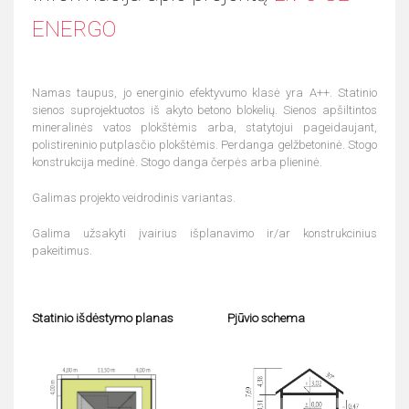
ENERGO
Namas taupus, jo energinio efektyvumo klasė yra A++. Statinio
sienos suprojektuotos iš akyto betono blokelių. Sienos apšiltintos
mineralinės vatos plokštėmis arba, statytojui pageidaujant,
polistireninio putplasčio plokštėmis. Perdanga gelžbetoninė. Stogo
konstrukcija medinė. Stogo danga čerpės arba plieninė.
Galimas projekto veidrodinis variantas.
Galima užsakyti įvairius išplanavimo ir/ar konstrukcinius
pakeitimus.
Statinio išdėstymo planas
Pjūvio schema