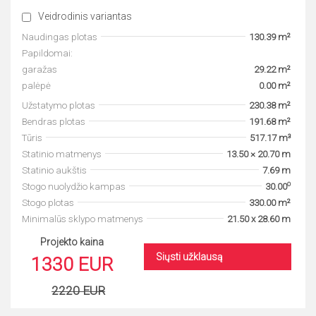
Veidrodinis variantas
Naudingas plotas
130.39 m²
Papildomai:
garažas
29.22 m²
palėpė
0.00 m²
Užstatymo plotas
230.38 m²
Bendras plotas
191.68 m²
Tūris
517.17 m³
Statinio matmenys
13.50 × 20.70 m
Statinio aukštis
7.69 m
o
Stogo nuolydžio kampas
30.00
Stogo plotas
330.00 m²
Minimalūs sklypo matmenys
21.50 x 28.60 m
Projekto kaina
Siųsti užklausą
1330 EUR
2220 EUR