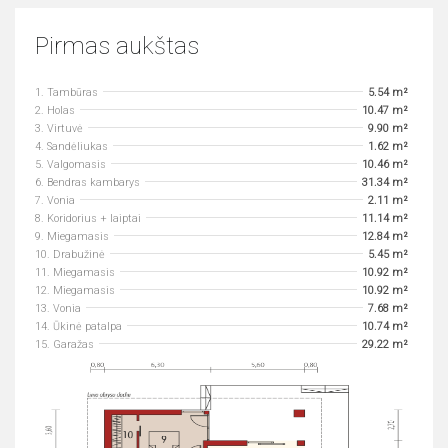
Pirmas aukštas
1. Tambūras
5.54 m²
2. Holas
10.47 m²
3. Virtuvė
9.90 m²
4. Sandėliukas
1.62 m²
5. Valgomasis
10.46 m²
6. Bendras kambarys
31.34 m²
7. Vonia
2.11 m²
8. Koridorius + laiptai
11.14 m²
9. Miegamasis
12.84 m²
10. Drabužinė
5.45 m²
11. Miegamasis
10.92 m²
12. Miegamasis
10.92 m²
13. Vonia
7.68 m²
14. Ūkinė patalpa
10.74 m²
15. Garažas
29.22 m²