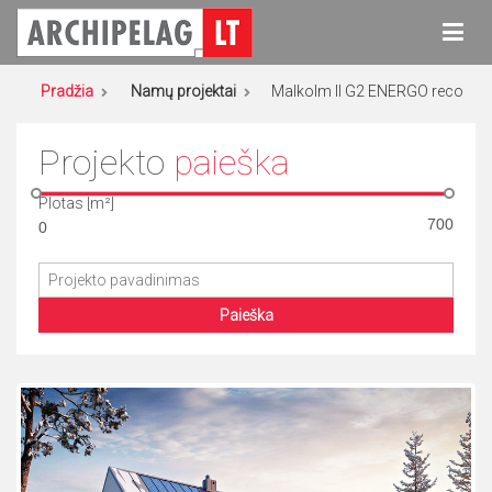
Eiti
prie
turinio
Archipelag
Namų projektai
Pradžia
Namų projektai
Malkolm II G2 ENERGO reco
Projekto
paieška
Plotas [m²]
Paieška