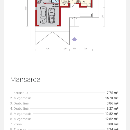
Mansarda
1. Koridorius
7.75 m²
2. Miegamasis
16.60 m²
3. Drabužinė
3.86 m²
4. Drabužinė
3.27 m²
5. Miegamasis
12.82 m²
6. Miegamasis
12.82 m²
7. Vonia
8.09 m²
8. Tualetas
3.34 m²