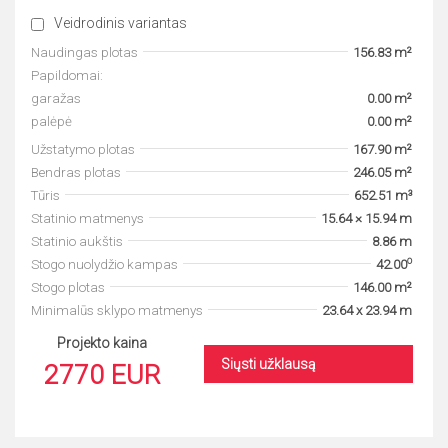
Veidrodinis variantas
Naudingas plotas
156.83 m²
Papildomai:
garažas
0.00 m²
palėpė
0.00 m²
Užstatymo plotas
167.90 m²
Bendras plotas
246.05 m²
Tūris
652.51 m³
Statinio matmenys
15.64 × 15.94 m
Statinio aukštis
8.86 m
o
Stogo nuolydžio kampas
42.00
Stogo plotas
146.00 m²
Minimalūs sklypo matmenys
23.64 x 23.94 m
Projekto kaina
Siųsti užklausą
2770 EUR