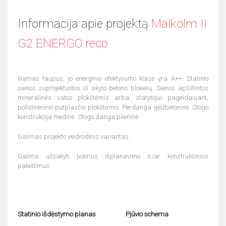
Informacija apie projektą
Malkolm II
G2 ENERGO reco
Namas taupus, jo energinio efektyvumo klasė yra A++. Statinio
sienos suprojektuotos iš akyto betono blokelių. Sienos apšiltintos
mineralinės vatos plokštėmis arba, statytojui pageidaujant,
polistireninio putplasčio plokštėmis. Perdanga gelžbetoninė. Stogo
konstrukcija medinė. Stogo danga plieninė.
Galimas projekto veidrodinis variantas.
Galima užsakyti įvairius išplanavimo ir/ar konstrukcinius
pakeitimus.
Statinio išdėstymo planas
Pjūvio schema