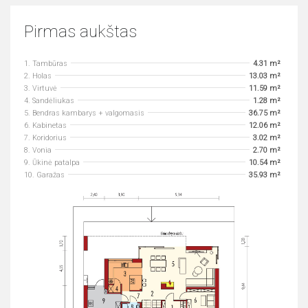
Pirmas aukštas
1. Tambūras
4.31 m²
2. Holas
13.03 m²
3. Virtuvė
11.59 m²
4. Sandėliukas
1.28 m²
5. Bendras kambarys + valgomasis
36.75 m²
6. Kabinetas
12.06 m²
7. Koridorius
3.02 m²
8. Vonia
2.70 m²
9. Ūkinė patalpa
10.54 m²
10. Garažas
35.93 m²