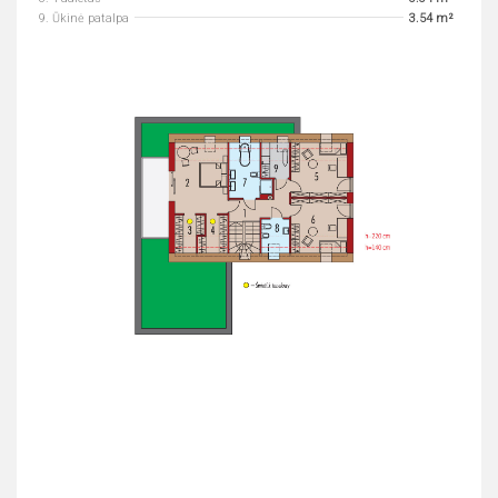
9. Ūkinė patalpa
3.54 m²