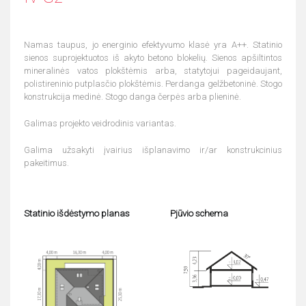
Namas taupus, jo energinio efektyvumo klasė yra A++. Statinio
sienos suprojektuotos iš akyto betono blokelių. Sienos apšiltintos
mineralinės vatos plokštėmis arba, statytojui pageidaujant,
polistireninio putplasčio plokštėmis. Perdanga gelžbetoninė. Stogo
konstrukcija medinė. Stogo danga čerpės arba plieninė.
Galimas projekto veidrodinis variantas.
Galima užsakyti įvairius išplanavimo ir/ar konstrukcinius
pakeitimus.
Statinio išdėstymo planas
Pjūvio schema