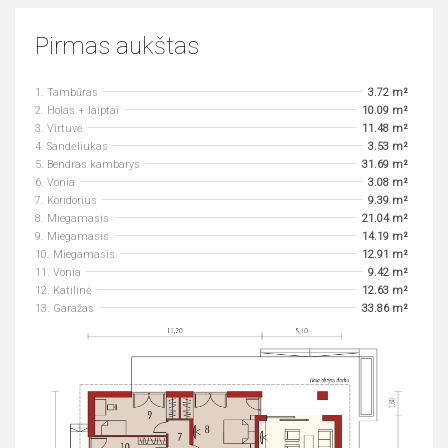
Pirmas aukštas
1. Tambūras
3.72 m²
2. Holas + laiptai
10.09 m²
3. Virtuvė
11.48 m²
4. Sandėliukas
3.53 m²
5. Bendras kambarys
31.69 m²
6. Vonia
3.08 m²
7. Koridorius
9.39 m²
8. Miegamasis
21.04 m²
9. Miegamasis
14.19 m²
10. Miegamasis
12.91 m²
11. Vonia
9.42 m²
12. Katilinė
12.63 m²
13. Garažas
33.86 m²