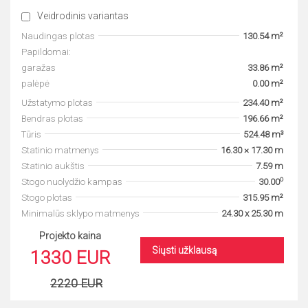
Veidrodinis variantas
Naudingas plotas
130.54 m²
Papildomai:
garažas
33.86 m²
palėpė
0.00 m²
Užstatymo plotas
234.40 m²
Bendras plotas
196.66 m²
Tūris
524.48 m³
Statinio matmenys
16.30 × 17.30 m
Statinio aukštis
7.59 m
o
Stogo nuolydžio kampas
30.00
Stogo plotas
315.95 m²
Minimalūs sklypo matmenys
24.30 x 25.30 m
Projekto kaina
Siųsti užklausą
1330 EUR
2220 EUR