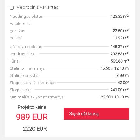
Veidrodinis variantas
Naudingas plotas
123.32 m²
Papildomai:
garažas
23.60 m²
palėpė
11.92 m²
Užstatymo plotas
148.37 m²
Bendras plotas
203.83 m²
Tūris
533.63 m³
Statinio matmenys
15.50 × 12.10 m
Statinio aukštis
8.99 m
o
Stogo nuolydžio kampas
42.00
Stogo plotas
241.00 m²
Minimalūs sklypo matmenys
23.50 x 18.10 m
Projekto kaina
Siųsti užklausą
989 EUR
2220 EUR