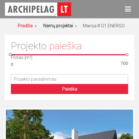
Eiti
prie
turinio
Archipelag
Namų projektai
Pradžia
Namų projektai
Marisa III G1 ENERGO
Projekto
paieška
Plotas [m²]
Paieška