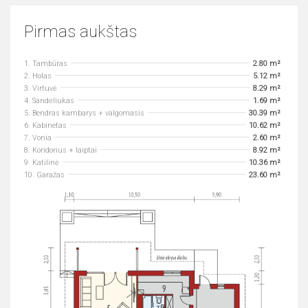
Pirmas aukštas
1. Tambūras
2.80 m²
2. Holas
5.12 m²
3. Virtuvė
8.29 m²
4. Sandėliukas
1.69 m²
5. Bendras kambarys + valgomasis
30.39 m²
6. Kabinetas
10.62 m²
7. Vonia
2.60 m²
8. Koridorius + laiptai
8.92 m²
9. Katilinė
10.36 m²
10. Garažas
23.60 m²