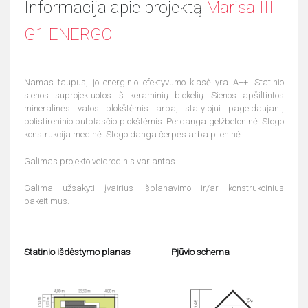
Informacija apie projektą
Marisa III
G1 ENERGO
Namas taupus, jo energinio efektyvumo klasė yra A++. Statinio
sienos suprojektuotos iš keraminių blokelių. Sienos apšiltintos
mineralinės vatos plokštėmis arba, statytojui pageidaujant,
polistireninio putplasčio plokštėmis. Perdanga gelžbetoninė. Stogo
konstrukcija medinė. Stogo danga čerpės arba plieninė.
Galimas projekto veidrodinis variantas.
Galima užsakyti įvairius išplanavimo ir/ar konstrukcinius
pakeitimus.
Statinio išdėstymo planas
Pjūvio schema