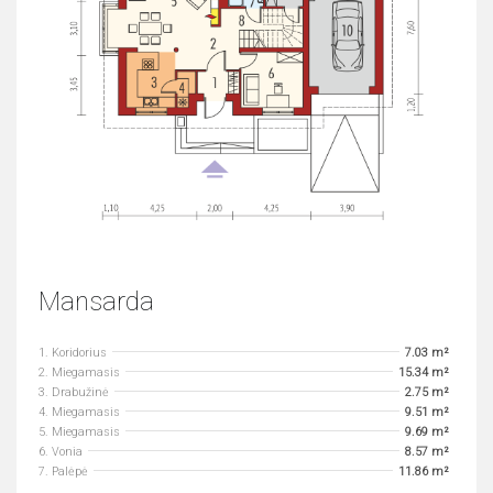
Mansarda
1. Koridorius
7.03 m²
2. Miegamasis
15.34 m²
3. Drabužinė
2.75 m²
4. Miegamasis
9.51 m²
5. Miegamasis
9.69 m²
6. Vonia
8.57 m²
7. Palėpė
11.86 m²