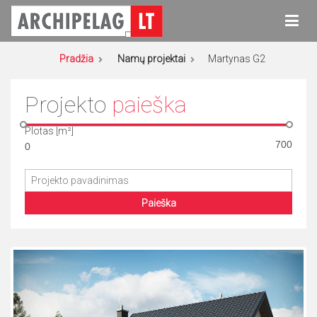
Eiti
prie
turinio
Archipelag
Namų projektai
Pradžia
Namų projektai
Martynas G2
Projekto
paieška
Plotas [m²]
Paieška