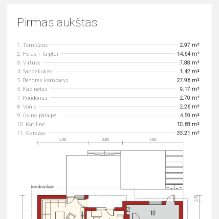
Pirmas aukštas
1. Tambūras
2.97 m²
2. Holas + laiptai
14.64 m²
3. Virtuvė
7.88 m²
4. Sandėliukas
1.42 m²
5. Bendras kambarys
27.96 m²
6. Kabinetas
9.17 m²
7. Koridorius
2.70 m²
8. Vonia
2.26 m²
9. Ūkinė patalpa
4.59 m²
10. Katilinė
10.68 m²
11. Garažas
33.21 m²