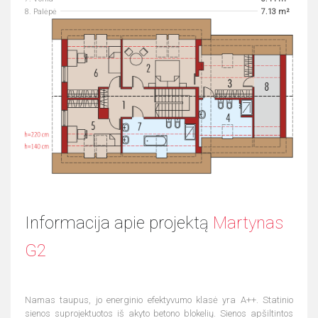
8. Palėpė
7.13 m²
Informacija apie projektą
Martynas
G2
Namas taupus, jo energinio efektyvumo klasė yra A++. Statinio
sienos suprojektuotos iš akyto betono blokelių. Sienos apšiltintos