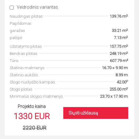
Veidrodinis variantas
Naudingas plotas
139.76 m²
Papildomai:
garažas
33.21 m²
palėpė
7.13 m²
Užstatymo plotas
157.75 m²
Bendras plotas
248.19 m²
Tūris
607.79 m³
Statinio matmenys
16.70 × 9.90 m
Statinio aukštis
8.99 m
o
Stogo nuolydžio kampas
42.00
Stogo plotas
255.00 m²
Minimalūs sklypo matmenys
23.70 x 17.90 m
Projekto kaina
Siųsti užklausą
1330 EUR
2220 EUR