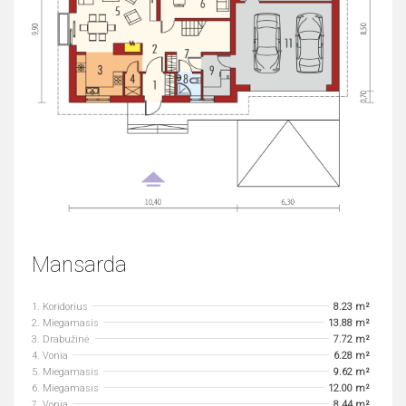
Mansarda
1. Koridorius
8.23 m²
2. Miegamasis
13.88 m²
3. Drabužinė
7.72 m²
4. Vonia
6.28 m²
5. Miegamasis
9.62 m²
6. Miegamasis
12.00 m²
7. Vonia
8.44 m²