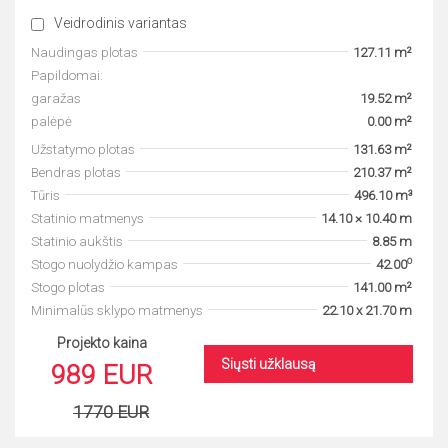
Veidrodinis variantas
Naudingas plotas
127.11 m²
Papildomai:
garažas
19.52 m²
palėpė
0.00 m²
Užstatymo plotas
131.63 m²
Bendras plotas
210.37 m²
Tūris
496.10 m³
Statinio matmenys
14.10 × 10.40 m
Statinio aukštis
8.85 m
o
Stogo nuolydžio kampas
42.00
Stogo plotas
141.00 m²
Minimalūs sklypo matmenys
22.10 x 21.70 m
Projekto kaina
Siųsti užklausą
989 EUR
1770 EUR