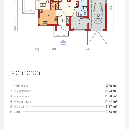
Mansarda
1. Koridorius
5.78 m²
2. Miegamasis
13.93 m²
3. Miegamasis
11.20 m²
4. Miegamasis
11.71 m²
5. Drabužinė
3.57 m²
6. Vonia
7.88 m²