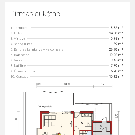
Pirmas aukštas
1. Tambūras
3.32 m²
2. Holas
14.80 m²
3. Virtuvė
9.65 m²
4. Sandėliukas
1.89 m²
5. Bendras kambarys + valgomasis
29.68 m²
6. Kabinetas
10.02 m²
7. Vonia
3.65 m²
8. Katilinė
7.39 m²
9. Ūkinė patalpa
5.23 m²
10. Garažas
19.52 m²