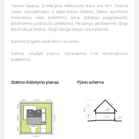
Namas taupus, jo energinio efektyvumo klasė yra A++. Statinio
sienos suprojektuotos iš akyto betono blokelių. Sienos apšiltintos
mineralinės vatos plokštėmis arba, statytojui pageidaujant,
polistireninio putplasčio plokštėmis. Perdanga gelžbetoninė. Stogo
konstrukcija medinė. Stogo danga čerpės arba plieninė.
Galimas projekto veidrodinis variantas.
Galima užsakyti įvairius išplanavimo ir/ar konstrukcinius
pakeitimus.
Statinio išdėstymo planas
Pjūvio schema