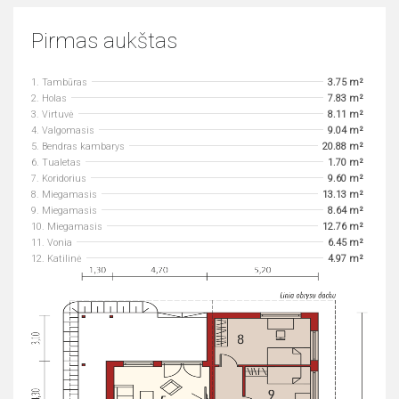
Pirmas aukštas
1. Tambūras
3.75 m²
2. Holas
7.83 m²
3. Virtuvė
8.11 m²
4. Valgomasis
9.04 m²
5. Bendras kambarys
20.88 m²
6. Tualetas
1.70 m²
7. Koridorius
9.60 m²
8. Miegamasis
13.13 m²
9. Miegamasis
8.64 m²
10. Miegamasis
12.76 m²
11. Vonia
6.45 m²
12. Katilinė
4.97 m²