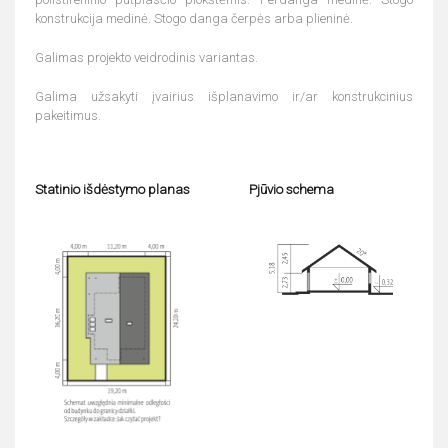
konstrukcija medinė. Stogo danga čerpės arba plieninė.
Galimas projekto veidrodinis variantas.
Galima užsakyti įvairius išplanavimo ir/ar konstrukcinius
pakeitimus.
Statinio išdėstymo planas
Pjūvio schema