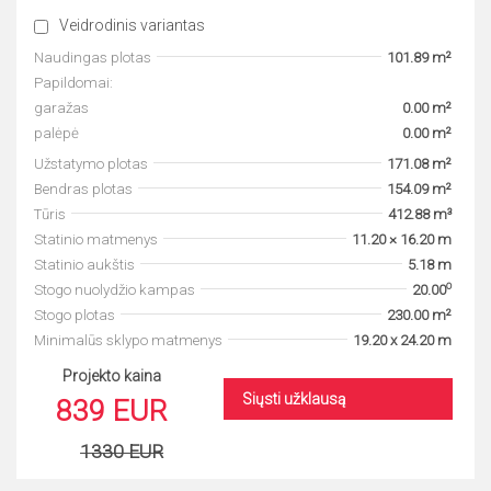
Veidrodinis variantas
Naudingas plotas
101.89 m²
Papildomai:
garažas
0.00 m²
palėpė
0.00 m²
Užstatymo plotas
171.08 m²
Bendras plotas
154.09 m²
Tūris
412.88 m³
Statinio matmenys
11.20 × 16.20 m
Statinio aukštis
5.18 m
o
Stogo nuolydžio kampas
20.00
Stogo plotas
230.00 m²
Minimalūs sklypo matmenys
19.20 x 24.20 m
Projekto kaina
Siųsti užklausą
839 EUR
1330 EUR