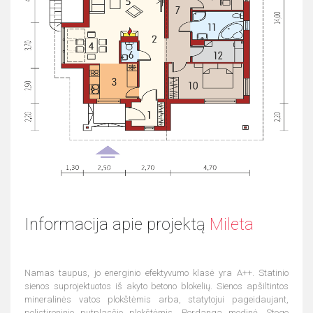
Informacija apie projektą
Mileta
Namas taupus, jo energinio efektyvumo klasė yra A++. Statinio
sienos suprojektuotos iš akyto betono blokelių. Sienos apšiltintos
mineralinės vatos plokštėmis arba, statytojui pageidaujant,
polistireninio putplasčio plokštėmis. Perdanga medinė. Stogo