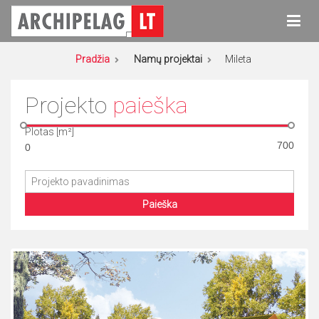
Eiti
prie
turinio
Archipelag
Namų projektai
Pradžia
Namų projektai
Mileta
Projekto
paieška
Plotas [m²]
Paieška