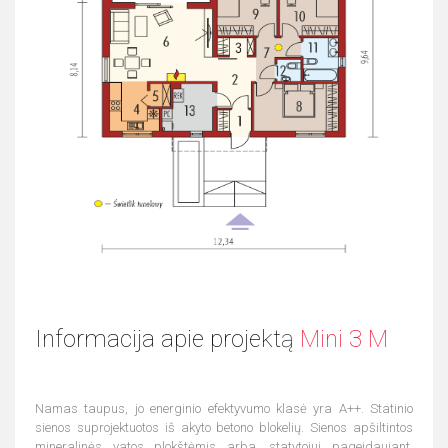
Informacija apie projektą
Mini 3 M
Namas taupus, jo energinio efektyvumo klasė yra A++. Statinio
sienos suprojektuotos iš akyto betono blokelių. Sienos apšiltintos
mineralinės vatos plokštėmis arba, statytojui pageidaujant,