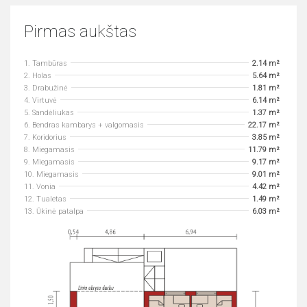
Pirmas aukštas
1. Tambūras
2.14 m²
2. Holas
5.64 m²
3. Drabužinė
1.81 m²
4. Virtuvė
6.14 m²
5. Sandėliukas
1.37 m²
6. Bendras kambarys + valgomasis
22.17 m²
7. Koridorius
3.85 m²
8. Miegamasis
11.79 m²
9. Miegamasis
9.17 m²
10. Miegamasis
9.01 m²
11. Vonia
4.42 m²
12. Tualetas
1.49 m²
13. Ūkinė patalpa
6.03 m²