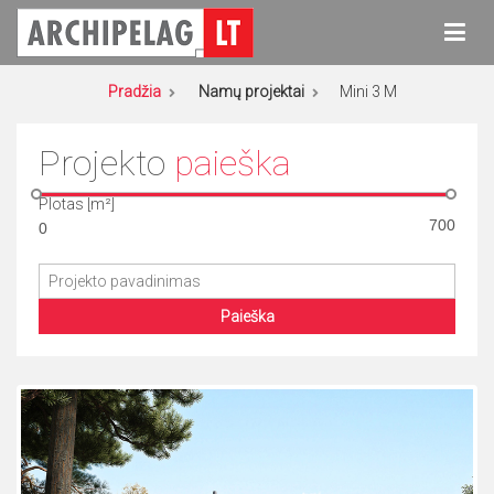
Eiti
prie
turinio
Archipelag
Namų projektai
Pradžia
Namų projektai
Mini 3 M
Projekto
paieška
Plotas [m²]
Paieška