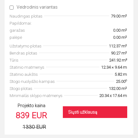
Veidrodinis variantas
Naudingas plotas
79.00 m²
Papildomai:
garažas
0.00 m²
palėpė
0.00 m²
Užstatymo plotas
112.37 m²
Bendras plotas
90.27 m²
Tūris
241.92 m³
Statinio matmenys
12.34 × 9.64 m
Statinio aukštis
5.82 m
o
Stogo nuolydžio kampas
25.00
Stogo plotas
132.00 m²
Minimalūs sklypo matmenys
20.34 x 17.64 m
Projekto kaina
Siųsti užklausą
839 EUR
1330 EUR