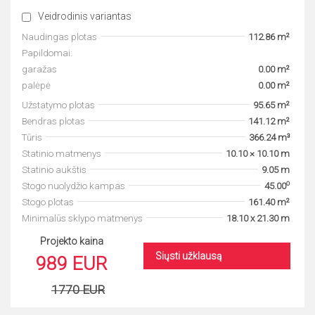
Veidrodinis variantas
Naudingas plotas
112.86 m²
Papildomai:
garažas
0.00 m²
palėpė
0.00 m²
Užstatymo plotas
95.65 m²
Bendras plotas
141.12 m²
Tūris
366.24 m³
Statinio matmenys
10.10 × 10.10 m
Statinio aukštis
9.05 m
o
Stogo nuolydžio kampas
45.00
Stogo plotas
161.40 m²
Minimalūs sklypo matmenys
18.10 x 21.30 m
Projekto kaina
Siųsti užklausą
989 EUR
1770 EUR