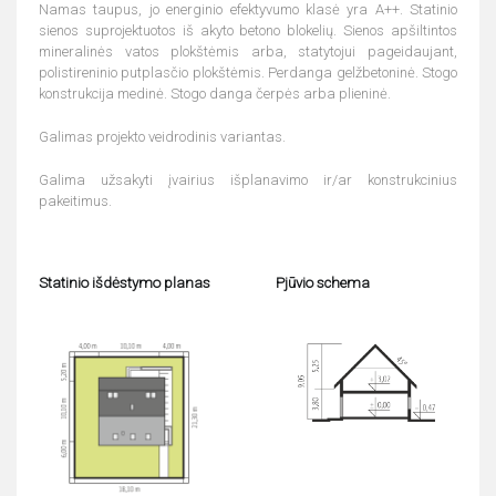
Namas taupus, jo energinio efektyvumo klasė yra A++. Statinio
sienos suprojektuotos iš akyto betono blokelių. Sienos apšiltintos
mineralinės vatos plokštėmis arba, statytojui pageidaujant,
polistireninio putplasčio plokštėmis. Perdanga gelžbetoninė. Stogo
konstrukcija medinė. Stogo danga čerpės arba plieninė.
Galimas projekto veidrodinis variantas.
Galima užsakyti įvairius išplanavimo ir/ar konstrukcinius
pakeitimus.
Statinio išdėstymo planas
Pjūvio schema