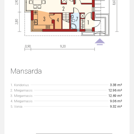
Mansarda
1. Koridorius
3.38 m²
2. Miegamasis
12.96 m²
3. Miegamasis
12.69 m²
4. Miegamasis
9.06 m²
5. Vonia
9.32 m²