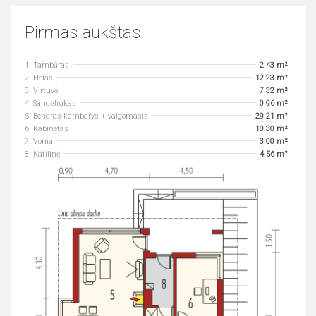
Pirmas aukštas
1. Tambūras
2.43 m²
2. Holas
12.23 m²
3. Virtuvė
7.32 m²
4. Sandėliukas
0.96 m²
5. Bendras kambarys + valgomasis
29.21 m²
6. Kabinetas
10.30 m²
7. Vonia
3.00 m²
8. Katilinė
4.56 m²