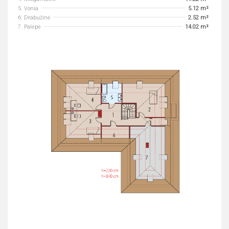
5. Vonia
5.12 m²
6. Drabužinė
2.52 m²
7. Palėpė
14.02 m²