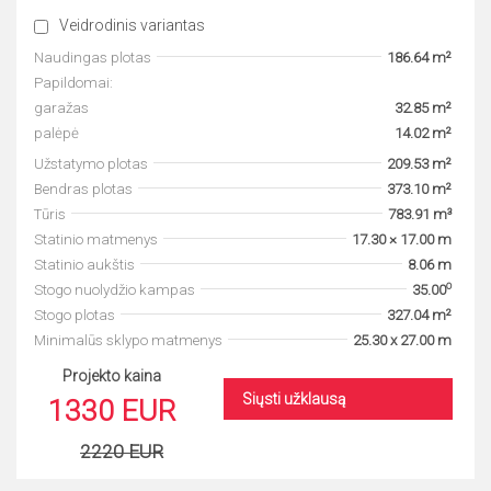
Veidrodinis variantas
Naudingas plotas
186.64 m²
Papildomai:
garažas
32.85 m²
palėpė
14.02 m²
Užstatymo plotas
209.53 m²
Bendras plotas
373.10 m²
Tūris
783.91 m³
Statinio matmenys
17.30 × 17.00 m
Statinio aukštis
8.06 m
o
Stogo nuolydžio kampas
35.00
Stogo plotas
327.04 m²
Minimalūs sklypo matmenys
25.30 x 27.00 m
Projekto kaina
Siųsti užklausą
1330 EUR
2220 EUR