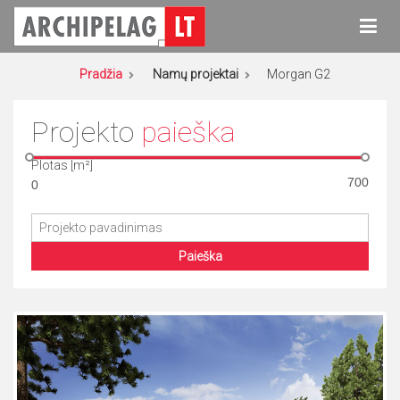
Eiti
prie
turinio
Archipelag
Namų projektai
Pradžia
Namų projektai
Morgan G2
Projekto
paieška
Plotas [m²]
Paieška