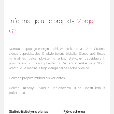
Informacija apie projektą
Morgan
G2
Namas taupus, jo energinio efektyvumo klasė yra A++. Statinio
sienos suprojektuotos iš akyto betono blokelių. Sienos apšiltintos
mineralinės vatos plokštėmis arba, statytojui pageidaujant,
polistireninio putplasčio plokštėmis. Perdanga gelžbetoninė. Stogo
konstrukcija medinė. Stogo danga čerpės arba plieninė.
Galimas projekto veidrodinis variantas.
Galima užsakyti įvairius išplanavimo ir/ar konstrukcinius
pakeitimus.
Statinio išdėstymo planas
Pjūvio schema