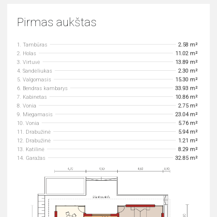
Pirmas aukštas
1. Tambūras
2.58 m²
2. Holas
11.02 m²
3. Virtuvė
13.89 m²
4. Sandėliukas
2.30 m²
5. Valgomasis
15.30 m²
6. Bendras kambarys
33.93 m²
7. Kabinetas
10.86 m²
8. Vonia
2.75 m²
9. Miegamasis
23.04 m²
10. Vonia
5.76 m²
11. Drabužinė
5.94 m²
12. Drabužinė
1.21 m²
13. Katilinė
8.29 m²
14. Garažas
32.85 m²