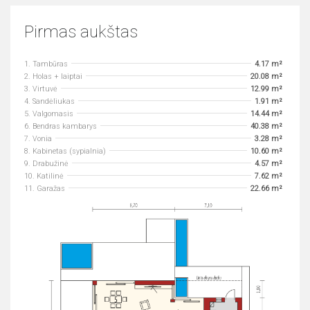
Pirmas aukštas
1. Tambūras
4.17 m²
2. Holas + laiptai
20.08 m²
3. Virtuvė
12.99 m²
4. Sandėliukas
1.91 m²
5. Valgomasis
14.44 m²
6. Bendras kambarys
40.38 m²
7. Vonia
3.28 m²
8. Kabinetas (sypialnia)
10.60 m²
9. Drabužinė
4.57 m²
10. Katilinė
7.62 m²
11. Garažas
22.66 m²