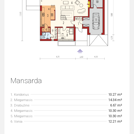
Mansarda
1. Koridorius
10.27 m²
2. Miegamasis
14.34 m²
3. Drabužinė
6.67 m²
4. Miegamasis
10.30 m²
5. Miegamasis
10.30 m²
6. Vonia
12.21 m²