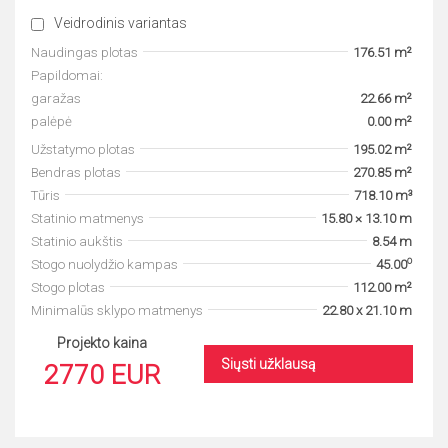
Veidrodinis variantas
Naudingas plotas
176.51 m²
Papildomai:
garažas
22.66 m²
palėpė
0.00 m²
Užstatymo plotas
195.02 m²
Bendras plotas
270.85 m²
Tūris
718.10 m³
Statinio matmenys
15.80 × 13.10 m
Statinio aukštis
8.54 m
o
Stogo nuolydžio kampas
45.00
Stogo plotas
112.00 m²
Minimalūs sklypo matmenys
22.80 x 21.10 m
Projekto kaina
Siųsti užklausą
2770 EUR