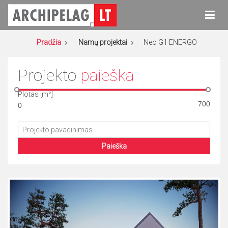
Eiti
prie
turinio
Archipelag
Namų projektai
Pradžia
Namų projektai
Neo G1 ENERGO
Projekto
paieška
Plotas [m²]
Paieška