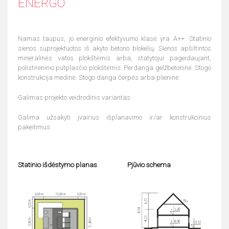
ENERGO
Namas taupus, jo energinio efektyvumo klasė yra A++. Statinio
sienos suprojektuotos iš akyto betono blokelių. Sienos apšiltintos
mineralinės vatos plokštėmis arba, statytojui pageidaujant,
polistireninio putplasčio plokštėmis. Perdanga gelžbetoninė. Stogo
konstrukcija medinė. Stogo danga čerpės arba plieninė.
Galimas projekto veidrodinis variantas.
Galima užsakyti įvairius išplanavimo ir/ar konstrukcinius
pakeitimus.
Statinio išdėstymo planas
Pjūvio schema