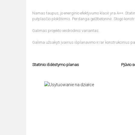
Namas taupus, jo energinio efektyvumo klasė yra A++. Statinio
putplasčio plokštėmis. Perdanga gelžbetoninė. Stogo konstr
Galimas projekto veidrodinis variantas.
Galima užsakyti įvairius išplanavimo ir/ar konstrukcinius pa
Statinio išdėstymo planas
Pjūvio 