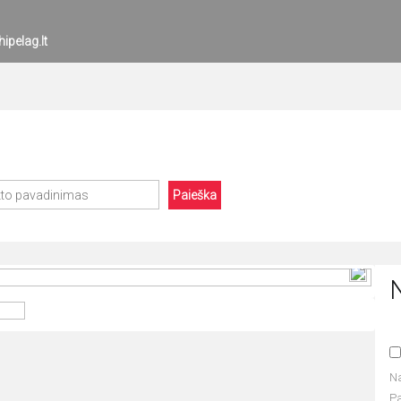
ipelag.lt
Paieška
N
P