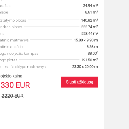
aražas
24.94 m²
alėpė
8.61 m²
statymo plotas
140.82 m²
ndras plotas
222.74 m²
ris
528.44 m³
tatinio matmenys
15.80 × 9.90 m
atinio aukštis
8.36 m
o
togo nuolydžio kampas
38.00
ogo plotas
191.50 m²
inimalūs sklypo matmenys
23.30 x 20.00 m
ojekto kaina
Siųsti užklausą
1330 EUR
2220 EUR