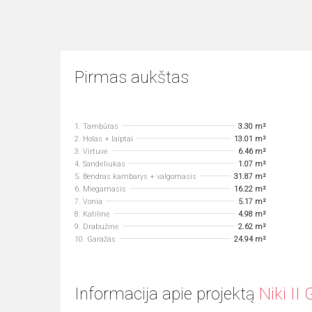
Pirmas aukštas
1. Tambūras
3.30 m²
2. Holas + laiptai
13.01 m²
3. Virtuvė
6.46 m²
4. Sandėliukas
1.07 m²
5. Bendras kambarys + valgomasis
31.87 m²
6. Miegamasis
16.22 m²
7. Vonia
5.17 m²
8. Katilinė
4.98 m²
9. Drabužinė
2.62 m²
10. Garažas
24.94 m²
Informacija apie projektą
Niki I