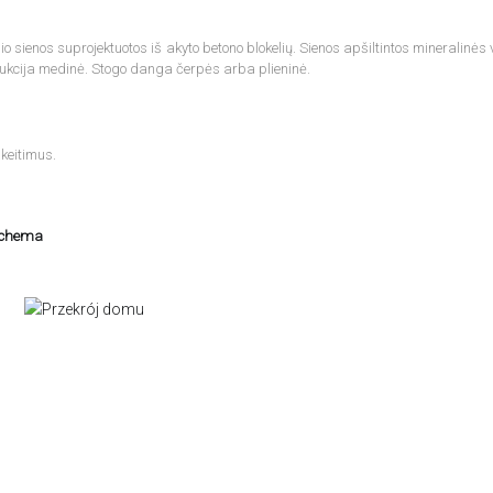
 sienos suprojektuotos iš akyto betono blokelių. Sienos apšiltintos mineralinės 
ukcija medinė. Stogo danga čerpės arba plieninė.
keitimus.
schema