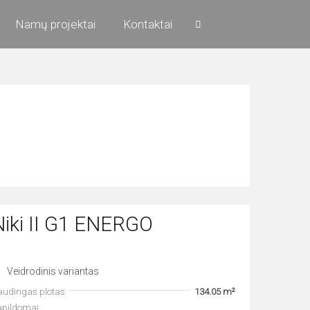
Namų projektai
Kontaktai
Niki II G1 ENERGO
Veidrodinis variantas
audingas plotas
134.05 m²
apildomai: