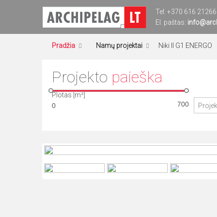
Eiti
Tel:
+370 616 21266
prie
El. paštas:
Archipelag
Namų projektai
info@arch
turinio
Pradžia
Namų projektai
Niki II G1 ENERGO
Projekto
paieška
Plotas [m²]