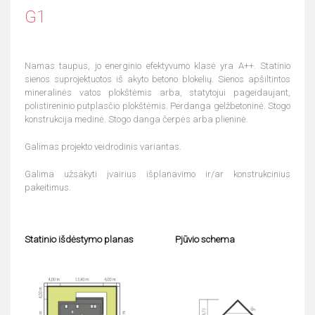
G1
Namas taupus, jo energinio efektyvumo klasė yra A++. Statinio
sienos suprojektuotos iš akyto betono blokelių. Sienos apšiltintos
mineralinės vatos plokštėmis arba, statytojui pageidaujant,
polistireninio putplasčio plokštėmis. Perdanga gelžbetoninė. Stogo
konstrukcija medinė. Stogo danga čerpės arba plieninė.
Galimas projekto veidrodinis variantas.
Galima užsakyti įvairius išplanavimo ir/ar konstrukcinius
pakeitimus.
Statinio išdėstymo planas
Pjūvio schema