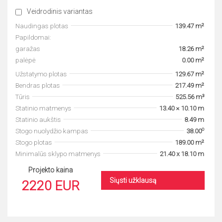
Veidrodinis variantas
Naudingas plotas
139.47 m²
Papildomai:
garažas
18.26 m²
palėpė
0.00 m²
Užstatymo plotas
129.67 m²
Bendras plotas
217.49 m²
Tūris
525.56 m³
Statinio matmenys
13.40 × 10.10 m
Statinio aukštis
8.49 m
o
Stogo nuolydžio kampas
38.00
Stogo plotas
189.00 m²
Minimalūs sklypo matmenys
21.40 x 18.10 m
Projekto kaina
Siųsti užklausą
2220 EUR