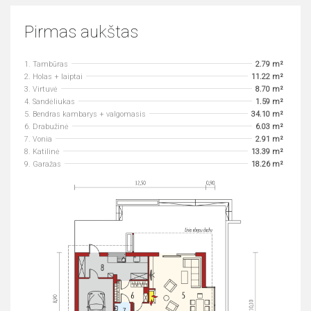
Pirmas aukštas
1. Tambūras
2.79 m²
2. Holas + laiptai
11.22 m²
3. Virtuvė
8.70 m²
4. Sandėliukas
1.59 m²
5. Bendras kambarys + valgomasis
34.10 m²
6. Drabužinė
6.03 m²
7. Vonia
2.91 m²
8. Katilinė
13.39 m²
9. Garažas
18.26 m²