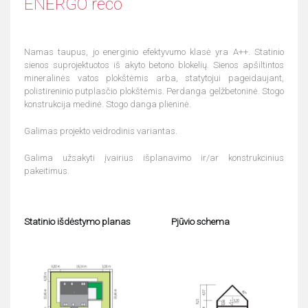
ENERGO reco
Namas taupus, jo energinio efektyvumo klasė yra A++. Statinio
sienos suprojektuotos iš akyto betono blokelių. Sienos apšiltintos
mineralinės vatos plokštėmis arba, statytojui pageidaujant,
polistireninio putplasčio plokštėmis. Perdanga gelžbetoninė. Stogo
konstrukcija medinė. Stogo danga plieninė.
Galimas projekto veidrodinis variantas.
Galima užsakyti įvairius išplanavimo ir/ar konstrukcinius
pakeitimus.
Statinio išdėstymo planas
Pjūvio schema