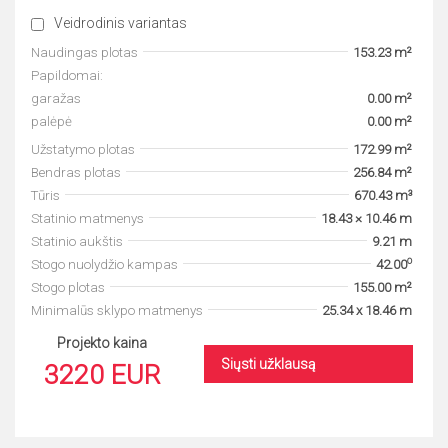
Veidrodinis variantas
Naudingas plotas
153.23 m²
Papildomai:
garažas
0.00 m²
palėpė
0.00 m²
Užstatymo plotas
172.99 m²
Bendras plotas
256.84 m²
Tūris
670.43 m³
Statinio matmenys
18.43 × 10.46 m
Statinio aukštis
9.21 m
o
Stogo nuolydžio kampas
42.00
Stogo plotas
155.00 m²
Minimalūs sklypo matmenys
25.34 x 18.46 m
Projekto kaina
Siųsti užklausą
3220 EUR