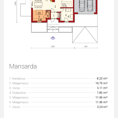
Mansarda
1. Koridorius
8.23 m²
2. Miegamasis
16.79 m²
3. Vonia
5.11 m²
4. Drabužinė
7.80 m²
5. Miegamasis
11.69 m²
6. Miegamasis
11.69 m²
7. Vonia
5.24 m²