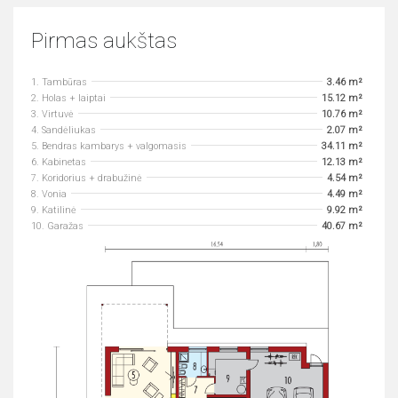
Pirmas aukštas
1. Tambūras
3.46 m²
2. Holas + laiptai
15.12 m²
3. Virtuvė
10.76 m²
4. Sandėliukas
2.07 m²
5. Bendras kambarys + valgomasis
34.11 m²
6. Kabinetas
12.13 m²
7. Koridorius + drabužinė
4.54 m²
8. Vonia
4.49 m²
9. Katilinė
9.92 m²
10. Garažas
40.67 m²