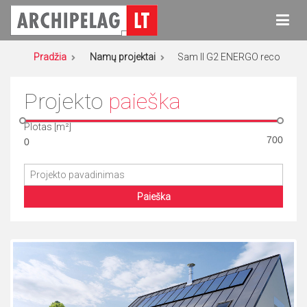
Eiti
prie
turinio
Archipelag
Namų projektai
Pradžia
Namų projektai
Sam II G2 ENERGO reco
Projekto
paieška
Plotas [m²]
Paieška