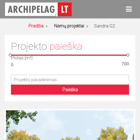
Eiti
prie
turinio
Archipelag
Namų projektai
Pradžia
Namų projektai
Sandra G2
Projekto
paieška
Plotas [m²]
Paieška