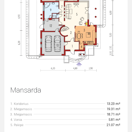
Mansarda
1. Koridorius
13.23 m²
2. Miegamasis
19.31 m²
3. Miegamasis
18.71 m²
4. Vonia
5.81 m²
5. Palėpė
21.07 m²