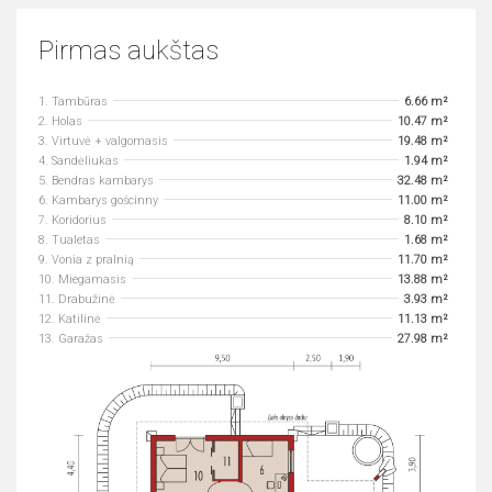
Pirmas aukštas
1. Tambūras
6.66 m²
2. Holas
10.47 m²
3. Virtuvė + valgomasis
19.48 m²
4. Sandėliukas
1.94 m²
5. Bendras kambarys
32.48 m²
6. Kambarys gościnny
11.00 m²
7. Koridorius
8.10 m²
8. Tualetas
1.68 m²
9. Vonia z pralnią
11.70 m²
10. Miegamasis
13.88 m²
11. Drabužinė
3.93 m²
12. Katilinė
11.13 m²
13. Garažas
27.98 m²