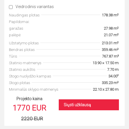
Veidrodinis variantas
Naudingas plotas
178.38 m²
Papildomai:
garažas
27.98 m²
palėpė
21.07 m²
Užstatymo plotas
213.01 m²
Bendras plotas
359.46 m²
Tūris
767.87 m³
Statinio matmenys
13.90 × 17.50 m
Statinio aukštis
7.70 m
o
Stogo nuolydžio kampas
34.00
Stogo plotas
335.23 m²
Minimalūs sklypo matmenys
22.10 x 27.80 m
Projekto kaina
Siųsti užklausą
1770 EUR
2220 EUR