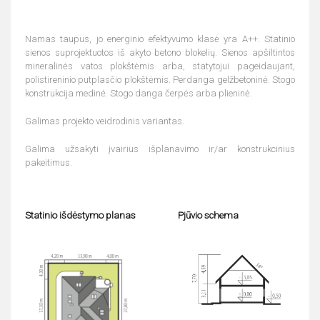
Namas taupus, jo energinio efektyvumo klasė yra A++. Statinio
sienos suprojektuotos iš akyto betono blokelių. Sienos apšiltintos
mineralinės vatos plokštėmis arba, statytojui pageidaujant,
polistireninio putplasčio plokštėmis. Perdanga gelžbetoninė. Stogo
konstrukcija medinė. Stogo danga čerpės arba plieninė.
Galimas projekto veidrodinis variantas.
Galima užsakyti įvairius išplanavimo ir/ar konstrukcinius
pakeitimus.
Statinio išdėstymo planas
Pjūvio schema