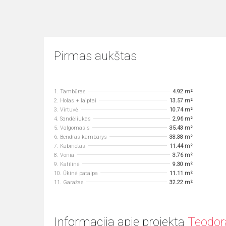
Pirmas aukštas
1. Tambūras
4.92 m²
2. Holas + laiptai
13.57 m²
3. Virtuvė
10.74 m²
4. Sandėliukas
2.96 m²
5. Valgomasis
35.43 m²
6. Bendras kambarys
38.38 m²
7. Kabinetas
11.44 m²
8. Vonia
3.76 m²
9. Katilinė
9.30 m²
10. Ūkinė patalpa
11.11 m²
11. Garažas
32.22 m²
Informacija apie projektą
Teodor