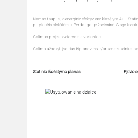
Namas taupus, jo energinio efektyvumo klasė yra A++. Statinio
putplasčio plokštėmis. Perdanga gelžbetoninė. Stogo konstr
Galimas projekto veidrodinis variantas.
Galima užsakyti įvairius išplanavimo ir/ar konstrukcinius pa
Statinio išdėstymo planas
Pjūvio 