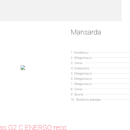
Mansarda
1. Koridorius
2. Miegamasis
3. Vonia
4. Drabužinė
5. Miegamasis
6. Miegamasis
7. Miegamasis
8. Vonia
9. Sauna
10. Skalbimo patalpa
as G2 C ENERGO reco