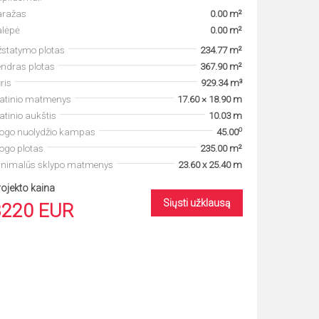
aražas
0.00 m²
alėpė
0.00 m²
statymo plotas
234.77 m²
ndras plotas
367.90 m²
ris
929.34 m³
tatinio matmenys
17.60 × 18.90 m
atinio aukštis
10.03 m
o
togo nuolydžio kampas
45.00
ogo plotas
235.00 m²
inimalūs sklypo matmenys
23.60 x 25.40 m
ojekto kaina
Siųsti užklausą
3220 EUR