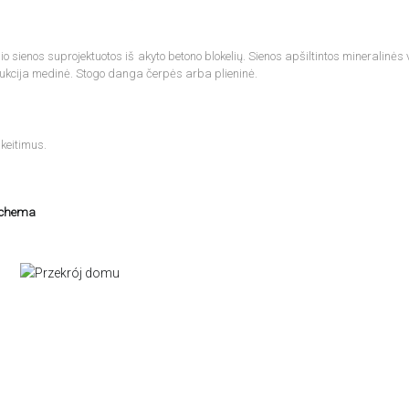
 sienos suprojektuotos iš akyto betono blokelių. Sienos apšiltintos mineralinės 
ukcija medinė. Stogo danga čerpės arba plieninė.
keitimus.
schema