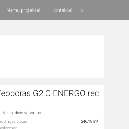
Namų projektai
Kontaktai
Teodoras G2 C ENERGO reco
Veidrodinis variantas
audingas plotas
246.15 m²
apildomai: