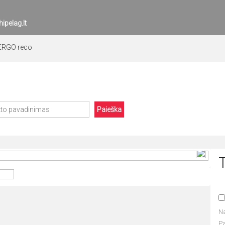
ipelag.lt
ERGO reco
Paieška
N
P