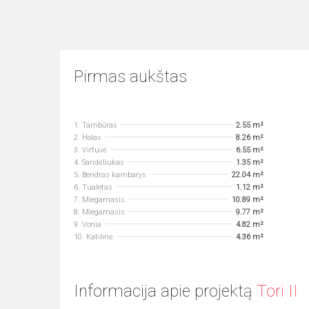
Pirmas aukštas
1. Tambūras
2.55 m²
2. Holas
8.26 m²
3. Virtuvė
6.55 m²
4. Sandėliukas
1.35 m²
5. Bendras kambarys
22.04 m²
6. Tualetas
1.12 m²
7. Miegamasis
10.89 m²
8. Miegamasis
9.77 m²
9. Vonia
4.82 m²
10. Katilinė
4.36 m²
Informacija apie projektą
Tori II