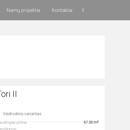
Namų projektai
Kontaktai
ori II
Veidrodinis variantas
audingas plotas
67.35 m²
apildomai: