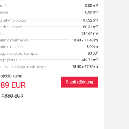
aražas
0.00 m²
alėpė
0.00 m²
statymo plotas
97.52 m²
ndras plotas
80.31 m²
ris
214.64 m³
tatinio matmenys
10.40 × 11.40 m
atinio aukštis
6.90 m
o
togo nuolydžio kampas
30.00
ogo plotas
149.71 m²
inimalūs sklypo matmenys
18.40 x 17.80 m
ojekto kaina
Siųsti užklausą
789 EUR
1330 EUR