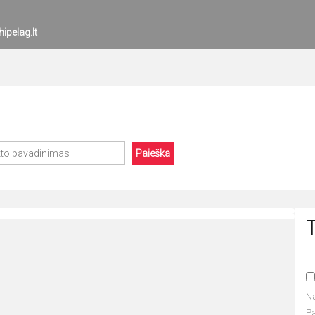
ipelag.lt
Paieška
T
N
P