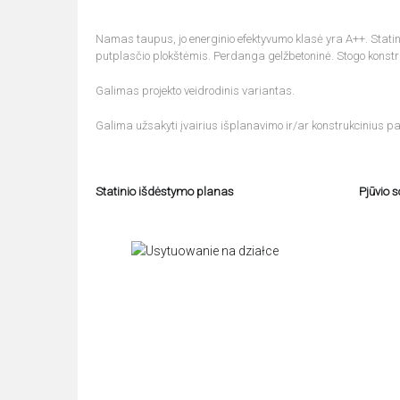
Namas taupus, jo energinio efektyvumo klasė yra A++. Statinio
putplasčio plokštėmis. Perdanga gelžbetoninė. Stogo konstr
Galimas projekto veidrodinis variantas.
Galima užsakyti įvairius išplanavimo ir/ar konstrukcinius pa
Statinio išdėstymo planas
Pjūvio 