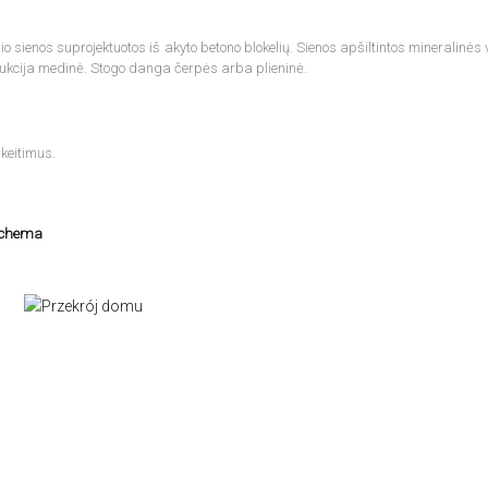
 sienos suprojektuotos iš akyto betono blokelių. Sienos apšiltintos mineralinės 
ukcija medinė. Stogo danga čerpės arba plieninė.
keitimus.
schema