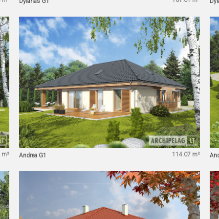
 m²
101.01 m²
Dylanas G1
Dyl
 m²
114.07 m²
Andrea G1
And