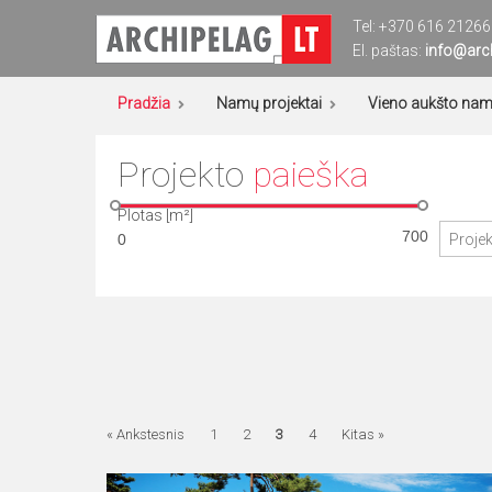
Eiti
Tel:
+370 616 21266
prie
El. paštas:
Archipelag
Namų projektai
info@arch
turinio
Pradžia
Namų projektai
Vieno aukšto namų
Projekto
paieška
Plotas [m²]
« Ankstesnis
1
2
3
4
Kitas »