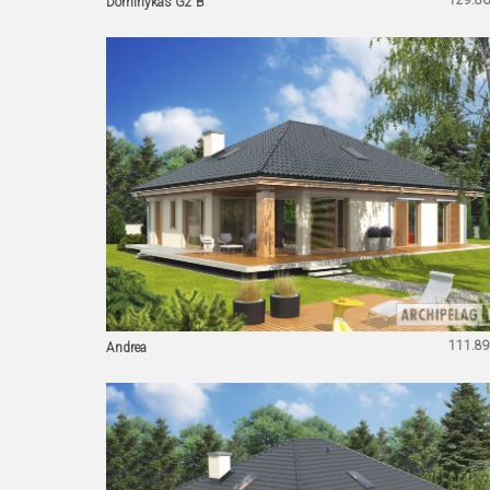
129.86
Dominykas G2 B
111.89
Andrea