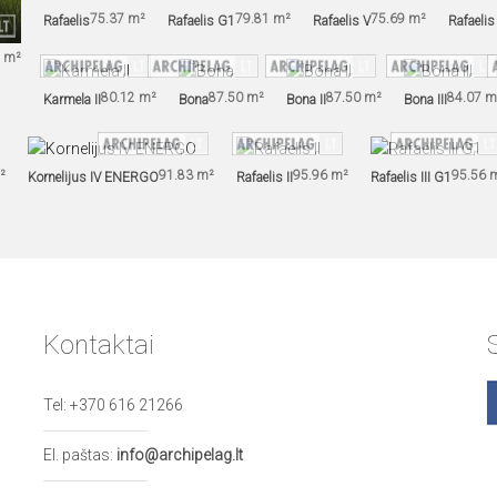
75.37 m²
79.81 m²
75.69 m²
Rafaelis
Rafaelis G1
Rafaelis V
Rafaelis
 m²
80.12 m²
87.50 m²
87.50 m²
84.07 m
Karmela II
Bona
Bona II
Bona III
²
91.83 m²
95.96 m²
95.56 
Kornelijus IV ENERGO
Rafaelis II
Rafaelis III G1
Kontaktai
Tel:
+370 616 21266
El. paštas:
info@archipelag.lt