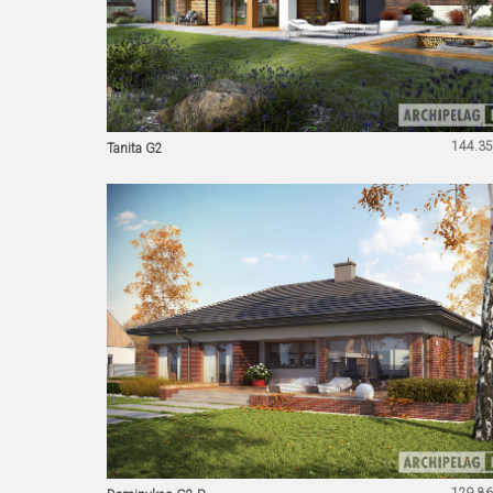
144.35
Tanita G2