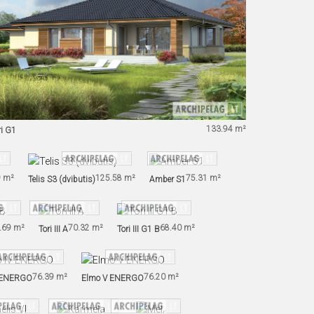
133.94 m²
ri G1
9 m²
125.58 m²
75.31 m²
Telis S3 (dvibutis)
Amber S1
.69 m²
70.32 m²
68.40 m²
Tori III A
Tori III G1 B
76.39 m²
76.20 m²
 ENERGO
Elmo V ENERGO