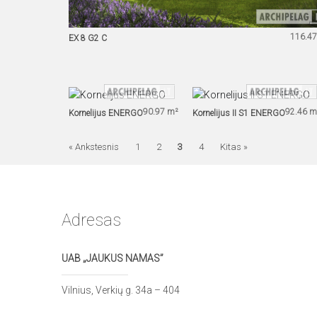
116.47
EX 8 G2 C
90.97 m²
92.46 m
Kornelijus ENERGO
Kornelijus II S1 ENERGO
« Ankstesnis
1
2
3
4
Kitas »
Adresas
UAB „JAUKUS NAMAS”
Vilnius, Verkių g. 34a – 404