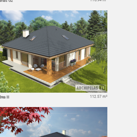
110.94 m²
anas G2
112.57 m²
rea III