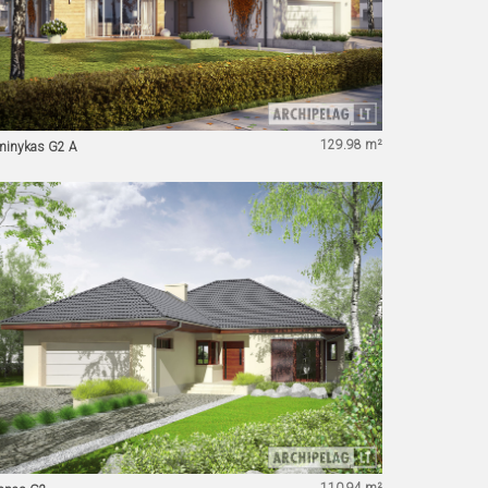
129.98 m²
minykas G2 A