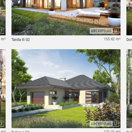
 m²
155.62 m²
Tanita III G2
Do