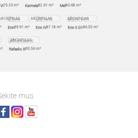
75.53 m²
82.61 m²
80.68 m²
 VI
Karmela
Mel
²
89.91 m²
87.18 m²
86.55 m²
Erin
Erin IV
Erin II G1
m²
95.56 m²
Rafaelis III
Sekite mus