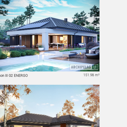
151.98 m²
son III G2 ENERGO