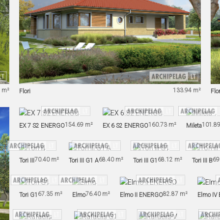
 m²
133.94 m²
Flori
Flo
154.69 m²
160.73 m²
101.8
EX 7 S2 ENERGO
EX 6 S2 ENERGO
Mileta
70.40 m²
68.40 m²
68.12 m²
69
Tori III
Tori III G1 A
Tori III G1
Tori III B
67.35 m²
76.40 m²
82.87 m²
Tori G1
Elmo
Elmo II ENERGO
Elmo IV