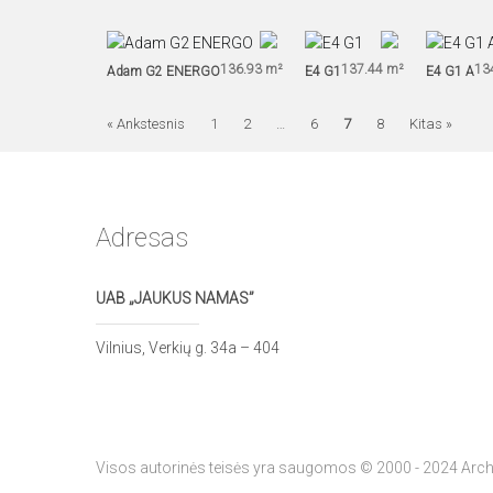
136.93 m²
137.44 m²
13
Adam G2 ENERGO
E4 G1
E4 G1 A
« Ankstesnis
1
2
…
6
7
8
Kitas »
Adresas
UAB „JAUKUS NAMAS”
Vilnius, Verkių g. 34a – 404
Visos autorinės teisės yra saugomos © 2000 - 2024 Arch