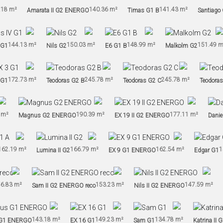
.18 m²
140.36 m²
141.43 m²
Amarata II G2 ENERGO
Timas G1 B
Santiago
144.13 m²
150.03 m²
148.99 m²
151.49 m
 G1
Nils G2
E6 G1 B
Malkolm G2
172.73 m²
245.78 m²
245.78 m²
 G1
Teodoras G2 B
Teodoras G2 C
Teodora
 m²
190.39 m²
177.11 m²
Magnus G2 ENERGO
EX 19 II G2 ENERGO
Danie
162.19 m²
166.79 m²
162.54 m²
1
Lumina II G2
EX 9 G1 ENERGO
Edgar G1
6.83 m²
153.23 m²
147.59 m²
Sam II G2 ENERGO reco
Nils II G2 ENERGO
143.18 m²
149.23 m²
134.78 m²
 G1 ENERGO
EX 16 G1
Sam G1
Katrina II