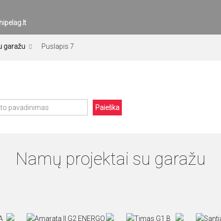
ipelag.lt
u garažu
Puslapis 7
Paieška
Namų projektai su garažu