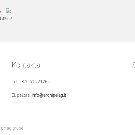
4.42 m²
Kontaktai
Tel:
+370 616 21266
El. paštas:
info@archipelag.lt
ipelag grupė