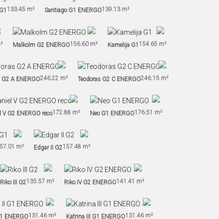
133.45 m²
139.13 m²
 G1
Santiago G1 ENERGO
²
156.60 m²
154.65 m²
Malkolm G2 ENERGO
Kamelija G1
246.22 m²
246.15 m²
s G2 A ENERGO
Teodoras G2 C ENERGO
172.88 m²
176.51 m²
l V G2 ENERGO reco
Neo G1 ENERGO
57.01 m²
157.48 m²
Edgar II G2
135.57 m²
141.41 m²
Riko III G2
Riko IV G2 ENERGO
131.46 m²
131.46 m²
 G1 ENERGO
Katrina III G1 ENERGO