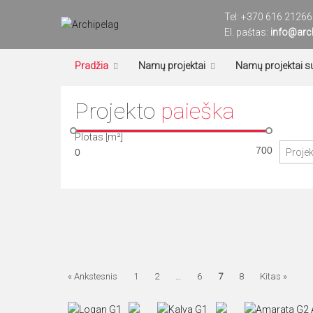
Eiti
Tel:
+370 616 21266
prie
El. paštas:
Archipelag
Namų projektai
info@arch
turinio
Pradžia
Namų projektai
Namų projektai s
Projekto
paieška
Plotas [m²]
« Ankstesnis
1
2
…
6
7
8
Kitas »