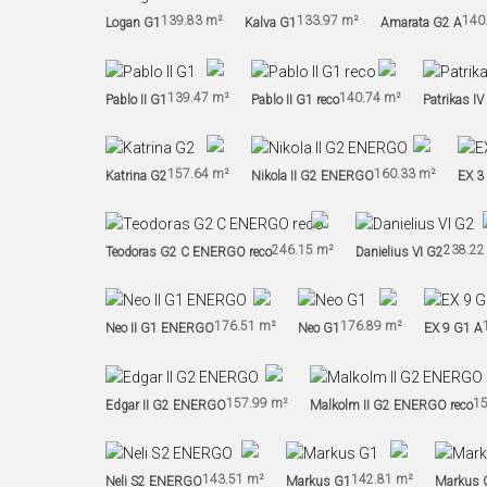
139.83 m²
133.97 m²
140
Logan G1
Kalva G1
Amarata G2 A
139.47 m²
140.74 m²
Pablo II G1
Pablo II G1 reco
Patrikas IV
157.64 m²
160.33 m²
Katrina G2
Nikola II G2 ENERGO
EX 3
246.15 m²
238.22
Teodoras G2 C ENERGO reco
Danielius VI G2
176.51 m²
176.89 m²
Neo II G1 ENERGO
Neo G1
EX 9 G1 A
157.99 m²
15
Edgar II G2 ENERGO
Malkolm II G2 ENERGO reco
143.51 m²
142.81 m²
Neli S2 ENERGO
Markus G1
Markus